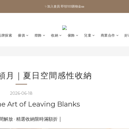
✨加入會員 即領100購物金🎫
✨加入會員 即領100購物金🎫
全館滿額現折🔥
加拿大Umbra．買千送百🎫
品牌探索
傢俱
燈飾
收納
傢飾
兒童
商業合作
好
✨加入會員 即領100購物金🎫
夏整頓月｜夏日空間感性收納
2026-06-18
Art of Leaving Blanks
｜
間解放 · 精選收納限時滿額折