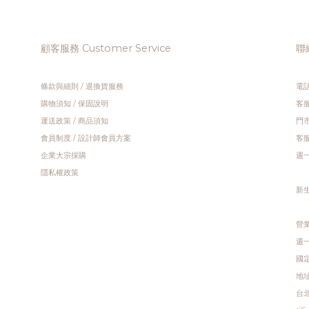
顧客服務 Customer Service
聯絡
條款與細則
/
退換貨服務
電話
購物須知
/
保固說明
客服
運送政策
/
商品須知
門市
會員制度
/
設計師會員方案
客服
企業大宗採購
週一 
隱私權政策
新
營業
週一 
國定
地址
台北