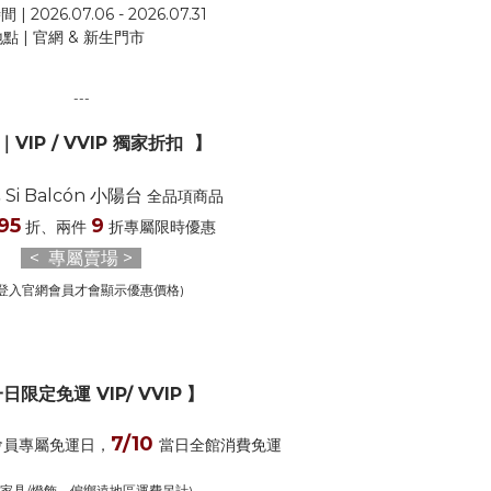
| 2026.07.06 - 2026.07.31
地點 | 官網 & 新生門市
---
｜VIP / VVIP 獨家折扣 】
Si Balcón 小陽台
牌
全品項商品
95
9
折、兩件
折專屬限時優惠
< 專屬賣場 >
需登入官網會員才會顯示優惠價格)
日限定免運 VIP/ VVIP
】
7/10
會員專屬免運日，
當日全館消費免運
型家具/燈飾、偏鄉遠地區運費另計)