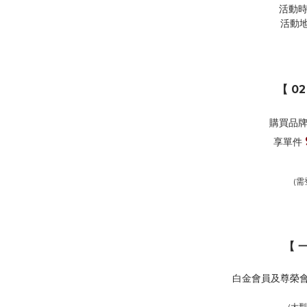
活動時間 
活動
【 02
購買品
享單件
(
【 一
白金會員及尊榮
(大