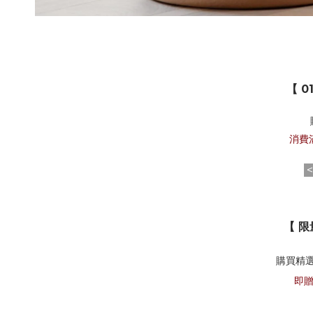
【 0
消費
【 限
購買精
即