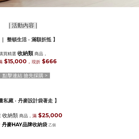
| 活動內容 |
1｜
整頓生活 ‧ 滿額折抵
】
收納類
購買精選
商品，
$15,000
$666
，
滿
現折
< 點擊連結 搶先採購 >
量私藏 ‧ 丹麥設計袋著走 】
$25,000
收納類
選
商品，
滿
丹麥HAY品牌
收納袋
贈
乙個