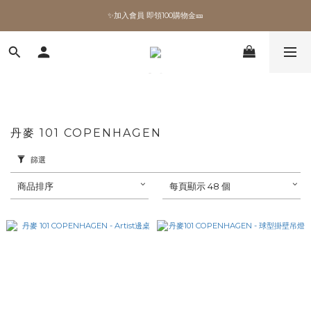
✨加入會員 即領100購物金🎫
✨加入會員 即領100購物金🎫
全館滿額現折🔥
加拿大Umbra．買千送百🎫
✨加入會員 即領100購物金🎫
丹麥 101 COPENHAGEN
篩選
商品排序
每頁顯示 48 個