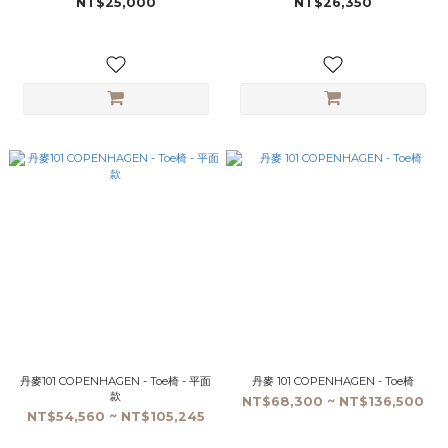
NT$25,000
NT$26,350
丹麥101 COPENHAGEN - Toe椅 - 平面
丹麥 101 COPENHAGEN - Toe椅
款
NT$68,300 ~ NT$136,500
NT$54,560 ~ NT$105,245