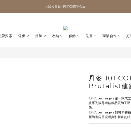
✨加入會員 即領100購物金🎫
✨加入會員 即領100購物金🎫
全館滿額現折🔥
加拿大Umbra．買千送百🎫
品牌探索
傢俱
燈飾
收納
傢飾
兒童
商業合作
好
✨加入會員 即領100購物金🎫
丹麥 101 C
Brutalis
101 Copenhagen 是一家
該系列以尊崇精緻品質和工藝
飾。
101 Copenhagen 
亞和室內呈現經典和新奇的縮