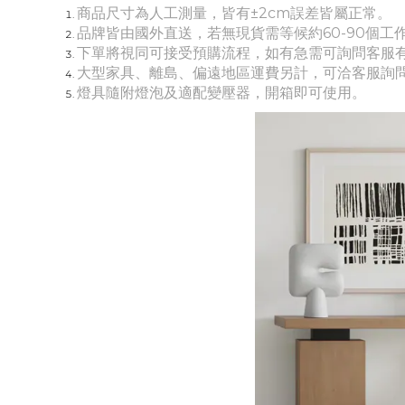
商品尺寸為人工測量，皆有±2cm誤差皆屬正常。
品牌皆由國外直送，若無現貨需等候約60-90個工
下單將視同可接受預購流程，如有急需可詢問客服
大
型家具、離島、偏遠地區運費另計，可洽客服詢
燈具隨附燈泡及適配變壓器，開箱即可使用。