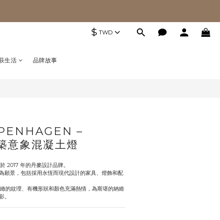
$
TWD
萩生活
品牌故事
OPENHAGEN –
t建築意象混凝土燈
成立於 2017 年的丹麥設計品牌。
為願景，包括採用永恆而現代設計的家具、燈飾和配
對材料和精緻的紋理、有機形狀和顏色充滿熱情，為斯堪的納維
影。