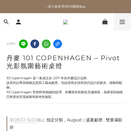
✨加入會員 即領100購物金🎫
✨加入會員 即領100購物金🎫
全館滿額現折🔥
加拿大Umbra．買千送百🎫
分享到
✨加入會員 即領100購物金🎫
丹麥 101 COPENHAGEN – Pivot
光影氛圍藝術桌燈
101 Copenhagen 是一家成立於 2017 年的丹麥設計品牌。
該系列以尊崇精緻品質和工藝為願景，包括採用永恆而現代設計的家具、燈飾和配
飾。
101 Copenhagen 對材料和精緻的紋理、有機形狀和顏色充滿熱情，為斯堪的納維
亞和室內呈現經典和新奇的縮影。
至
08/31 16:00
截止
指定分類，August｜盛夏獻禮 ‧ 雙重滿額
折