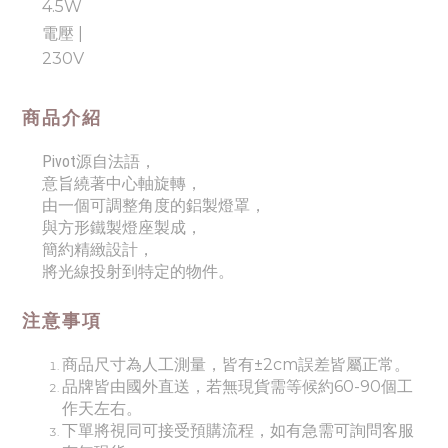
4.5W
電壓 |
230V
商品介紹
Pivot源自法語，
意旨繞著中心軸旋轉，
由一個可調整角度的鋁製燈罩，
與方形鐵製燈座製成，
簡約精緻設計，
將光線投射到特定的物件。
注意事項
商品尺寸為人工測量，皆有±2cm誤差皆屬正常。
品牌皆由國外直送，若無現貨需等候約60-90個工
作天左右。
下單將視同可接受預購流程，如有急需可詢問客服