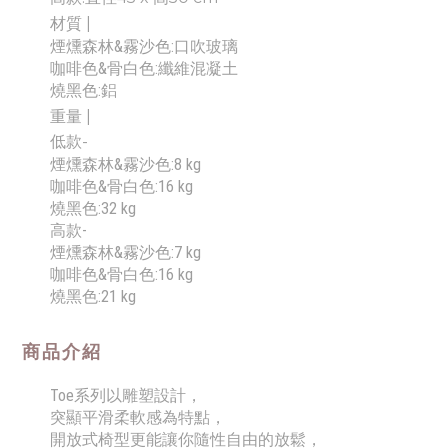
材質 |
煙燻森林&霧沙色:口吹玻璃
咖啡色&骨白色:纖維混凝土
燒黑色:鋁
重量 |
低款-
煙燻森林&霧沙色:8 kg
咖啡色&骨白色:16 kg
燒黑色:32 kg
高款-
煙燻森林&霧沙色:7 kg
咖啡色&骨白色:16 kg
燒黑色:21 kg
商品介紹
Toe系列以雕塑設計
，
突顯平滑柔軟感
為特點
，
開放式椅型
更
能讓你隨性自由的放鬆
，