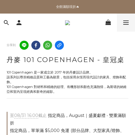
✨加入會員 即領100購物金🎫
加拿大Umbra．買千送百🎫
✨加入會員 即領100購物金🎫
分享到
丹麥 101 COPENHAGEN - 皇冠桌
101 Copenhagen 是一家成立於 2017 年的丹麥設計品牌。
該系列以尊崇精緻品質和工藝為願景，包括採用永恆而現代設計的家具、燈飾和配
飾。
101 Copenhagen 對材料和精緻的紋理、有機形狀和顏色充滿熱情，為斯堪的納維
亞和室內呈現經典和新奇的縮影。
至
08/31 16:00
截止
指定商品，August｜盛夏獻禮 ‧ 雙重滿額
折
指定商品，單筆滿 $5,000 免運 (部分品牌、大型家具/燈飾、