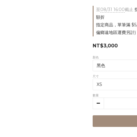
至
08/31 16:00
截止
指
額折
指定商品，單筆滿 $5
偏鄉遠地區運費另計)
NT$3,000
顏色
尺寸
數量