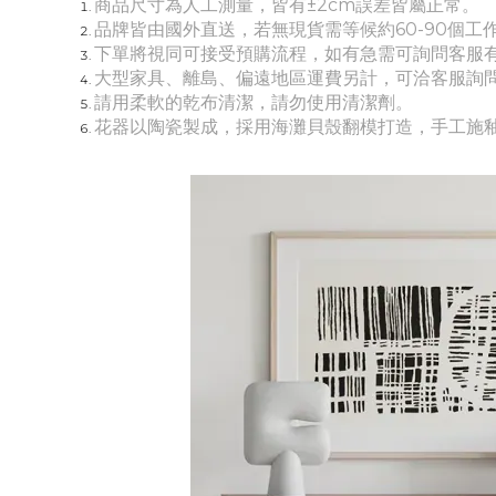
商品尺寸為人工測量，皆有±2cm誤差皆屬正常。
品牌皆由國外直送，若無現貨需等候約60-90個工
下單將視同可接受預購流程，如有急需可詢問客服
大
型家具、離島、偏遠地區運費另計，可洽客服詢
請用柔軟的乾布清潔，請勿使用清潔劑。
花器以陶瓷製成，採用海灘貝殼翻模打造，手工施