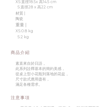
XS:直徑18.5x 高14.5 cm
S:直徑28 x 高22 cm
材質 |
陶瓷
重量 |
XS:0.8 kg
S:2 kg
商品介紹
素直來自於日語，
此系列詮釋基本的簡約美感，
從桌上型小花瓶到落地的花盆，
尺寸款式應用盡有，
滿足各種需求。
注意事項