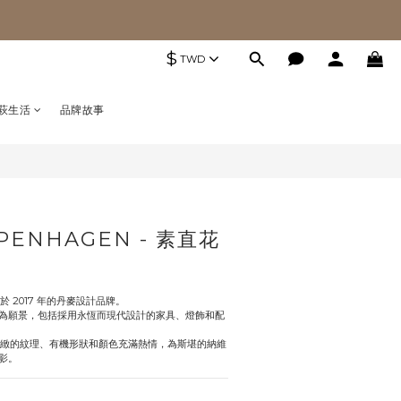
$
TWD
萩生活
品牌故事
OPENHAGEN - 素直花
成立於 2017 年的丹麥設計品牌。
為願景，包括採用永恆而現代設計的家具、燈飾和配
對材料和精緻的紋理、有機形狀和顏色充滿熱情，為斯堪的納維
影。