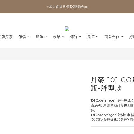
✨加入會員 即領100購物金🎫
✨加入會員 即領100購物金🎫
全館滿額現折🔥
加拿大Umbra．買千送百🎫
品牌探索
傢俱
燈飾
收納
傢飾
兒童
商業合作
好
✨加入會員 即領100購物金🎫
丹麥 101 C
瓶-胖型款
101 Copenhagen 是一家
該系列以尊崇精緻品質和工藝
飾。
101 Copenhagen 
亞和室內呈現經典和新奇的縮