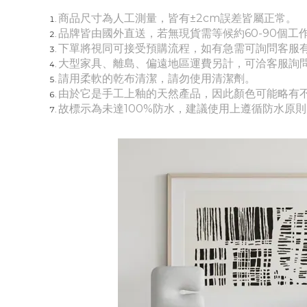
商品尺寸為人工測量，皆有±2cm誤差皆屬正常。
品牌皆由國外直送，若無現貨需等候約60-90個工
下單將視同可接受預購流程，如有急需可詢問客服
大
型家具、離島、偏遠地區運費另計，可洽客服詢
請用柔軟的乾布清潔，請勿使用清潔劑。
由於它是手工上釉的天然產品，因此顏色可能略有
故標示為未達100%防水，建議使用上遵循防水原