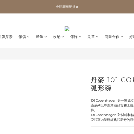
✨加入會員 即領100購物金🎫
加拿大Umbra．買千送百🎫
✨加入會員 即領100購物金🎫
品牌探索
傢俱
燈飾
收納
傢飾
兒童
商業合作
好
丹麥 101 CO
弧形碗
101 Copenhagen 是一家
該系列以尊崇精緻品質和工藝
飾。
101 Copenhagen 
亞和室內呈現經典和新奇的縮