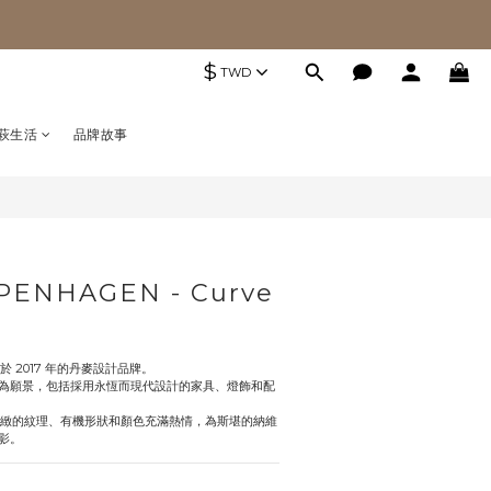
$
TWD
萩生活
品牌故事
PENHAGEN - Curve
成立於 2017 年的丹麥設計品牌。
為願景，包括採用永恆而現代設計的家具、燈飾和配
對材料和精緻的紋理、有機形狀和顏色充滿熱情，為斯堪的納維
影。