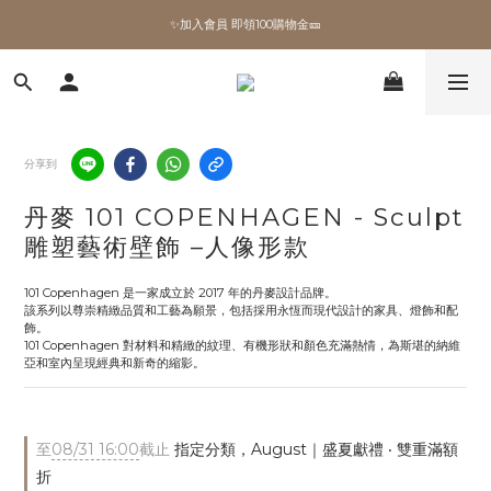
✨加入會員 即領100購物金🎫
✨加入會員 即領100購物金🎫
全館滿額現折🔥
加拿大Umbra．買千送百🎫
分享到
✨加入會員 即領100購物金🎫
丹麥 101 COPENHAGEN - Sculpt
雕塑藝術壁飾 –人像形款
101 Copenhagen 是一家成立於 2017 年的丹麥設計品牌。
該系列以尊崇精緻品質和工藝為願景，包括採用永恆而現代設計的家具、燈飾和配
飾。
101 Copenhagen 對材料和精緻的紋理、有機形狀和顏色充滿熱情，為斯堪的納維
亞和室內呈現經典和新奇的縮影。
至
08/31 16:00
截止
指定分類，August｜盛夏獻禮 ‧ 雙重滿額
折