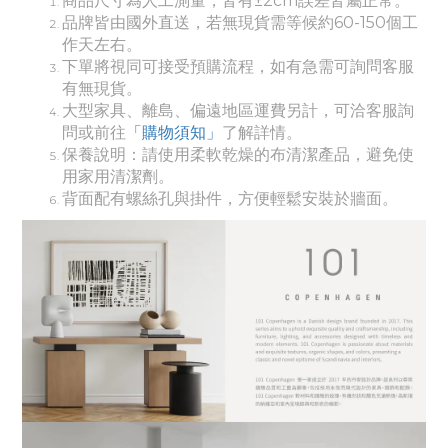
商品尺寸為人工測量，皆有±2cm誤差皆屬正常。
品牌皆由國外直送，若無現貨需等候約60-150個工
作天左右。
下單將視同可接受預購流程，如有急需可詢問客服
有無現貨。
大
型家具、離島、偏遠地區運費另計，可洽客服詢
問或前往
「購物須知」
了解詳情。
保養說明：請使用柔軟乾燥的布清潔產品，避免使
用家用清潔劑。
背面配有螺絲孔與掛件，方便輕鬆安裝於牆面。