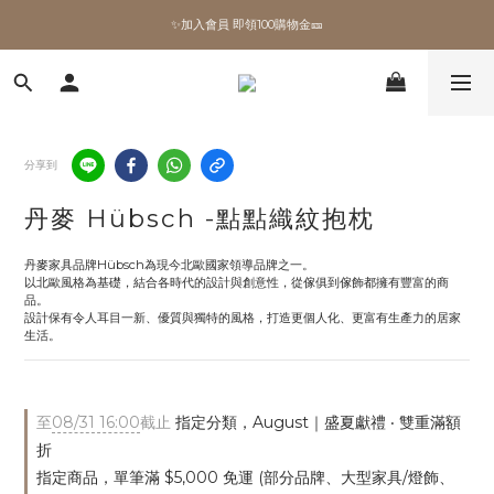
✨加入會員 即領100購物金🎫
✨加入會員 即領100購物金🎫
全館滿額現折🔥
加拿大Umbra．買千送百🎫
分享到
✨加入會員 即領100購物金🎫
丹麥 Hübsch -點點織紋抱枕
丹麥家具品牌Hübsch為現今北歐國家領導品牌之一。
以北歐風格為基礎，結合各時代的設計與創意性，從傢俱到傢飾都擁有豐富的商
品。
設計保有令人耳目一新、優質與獨特的風格，打造更個人化、更富有生產力的居家
生活。
至
08/31 16:00
截止
指定分類，August｜盛夏獻禮 ‧ 雙重滿額
折
指定商品，單筆滿 $5,000 免運 (部分品牌、大型家具/燈飾、