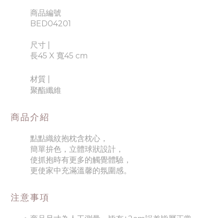
商品編號
BED04201
尺寸 |
長45 X 寬45 cm
材質 |
聚酯纖維
商品介紹
點點織紋抱枕含枕心，
簡單拚色，立體球狀設計，
使抓抱時有更多的觸覺體驗，
更使家中充滿溫馨的氛圍感。
注意事項