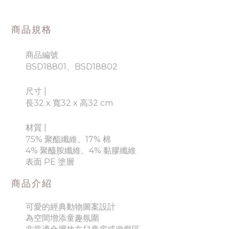
商品規格
商品編號
BSD18801、BSD18802
尺寸 |
長32 x 寬32 x 高32 cm
材質 |
75% 聚酯纖維、17% 棉
4% 聚醯胺纖維、4% 黏膠纖維
表面 PE 塗層
商品介紹
可愛的經典動物圖案設計
為空間增添童趣氛圍