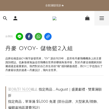
✨加入會員 即領100購物金🎫
全館滿額現折🔥
加拿大Umbra．買千送百🎫
✨加入會員 即領100購物金🎫
分享到
丹麥 OYOY- 儲物籃2入組
品牌名稱是由OY兩字啟發而來，"0Y" 源自1929年，是所有丹麥飛機機身上的主要
識別標誌。也象徵著無論這些飛機在世界的哪個角落停留，對於丹麥這個國家的歸
屬感還是最重要的。我們對於自己所生存的"根"感到驕傲感恩，而OY二字也指出了
丹麥最珍貴的遺產—丹麥設計，飛向全世界。
至
08/31 16:00
截止
指定商品，August｜盛夏獻禮 ‧ 雙重滿額
折
指定商品，單筆滿 $5,000 免運 (部分品牌、大型家具/燈飾、
偏鄉遠地區運費另計)