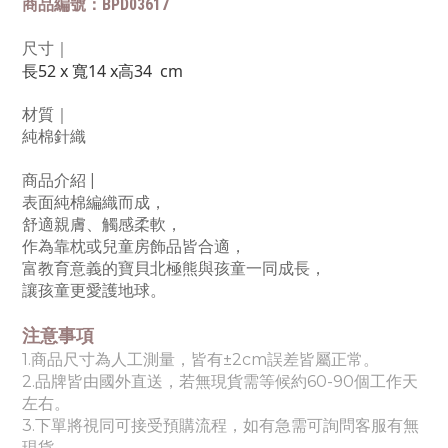
商品編號：BPD03617
尺寸｜
長52 x 寬14 x高34 cm
材質｜
純棉針織
商品介紹 |
表面純棉編織而成，
舒適親膚、觸感柔軟，
作為靠枕或兒童房飾品皆合適
，
富教育意義的寶貝北極熊與孩童一同成長，
讓孩童更愛護地球。
注意事項
1.商品尺寸為人工測量，皆有±2cm誤差皆屬正常。
2.品牌皆由國外直送，若無現貨需等候約60-90個工作天
左右。
3.下單將視同可接受預購流程，如有急需可詢問客服有無
現貨。