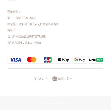
營業時間 /
週一 ~ 週日 11:00-20:00
國定假日 依社群公告/google營業時間為準
地址 /
台北市中正區臨沂街13巷11號1樓
(近 忠孝新生2號出口 1分鐘)
$
TWD
繁體中文
Powered by SHOPLINE