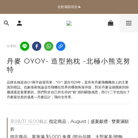
✨加入會員 即領100購物金🎫
全館滿額現折🔥
加拿大Umbra．買千送百🎫
✨加入會員 即領100購物金🎫
分享到
丹麥 OYOY- 造型抱枕 -北極⼩熊克努
特
品牌名稱是由OY兩字啟發而來，"0Y" 源自1929年，是所有丹麥飛機機身上的主要
識別標誌。也象徵著無論這些飛機在世界的哪個角落停留，對於丹麥這個國家的歸
屬感還是最重要的。我們對於自己所生存的"根"感到驕傲感恩，而OY二字也指出了
丹麥最珍貴的遺產—丹麥設計，飛向全世界。
至
08/31 16:00
截止
指定商品，August｜盛夏獻禮 ‧ 雙重滿額
折
指定商品，單筆滿 $5,000 免運 (部分品牌、大型家具/燈飾、