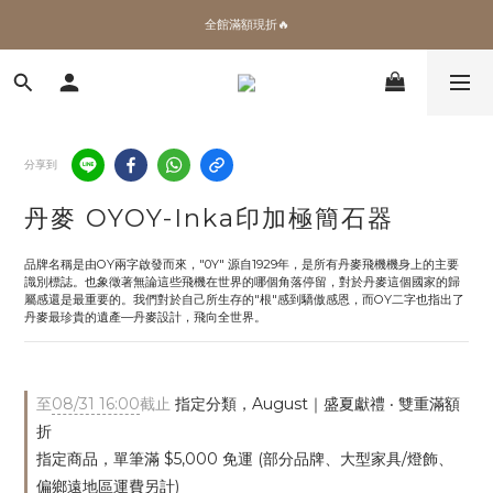
✨加入會員 即領100購物金🎫
全館滿額現折🔥
加拿大Umbra．買千送百🎫
✨加入會員 即領100購物金🎫
分享到
丹麥 OYOY-Inka印加極簡⽯器
品牌名稱是由OY兩字啟發而來，"0Y" 源自1929年，是所有丹麥飛機機身上的主要
識別標誌。也象徵著無論這些飛機在世界的哪個角落停留，對於丹麥這個國家的歸
屬感還是最重要的。我們對於自己所生存的"根"感到驕傲感恩，而OY二字也指出了
丹麥最珍貴的遺產—丹麥設計，飛向全世界。
至
08/31 16:00
截止
指定分類，August｜盛夏獻禮 ‧ 雙重滿額
折
指定商品，單筆滿 $5,000 免運 (部分品牌、大型家具/燈飾、
偏鄉遠地區運費另計)