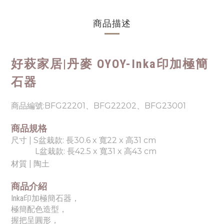
商品描述
好萩家居|
丹麥 OYOY-Inka印加極簡
⽯器
商品編號:
BFG22201、BFG22202、BFG23001
商品規格
尺寸 |
S盆栽款: 長30.6 x 寬22 x 高31 cm
L盆栽款: 長42.5 x 寬31 x 高43 cm
材質 |
陶土
商品介紹
Inka印加極簡⽯器，
極簡配色造型，
握把呈圓形，