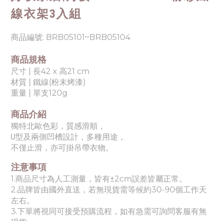
線衣架3入組
商品編號:
BRB05101~BRB05104
商品規格
尺寸 |
長42 x 高21 cm
材質 | 鐵線(粉末烤漆)
重量 | 單支120g
商品介紹
獨特北歐色彩，質感滑順，
U型及兩側凹槽設計，多種用途，
不僅止滑，亦可掛吊帶衣物。
注意事項
1.商品尺寸為人工測量，皆有±2cm誤差皆屬正常。
2.品牌皆由國外直送，若無現貨需等候約30-90個工作天
左右。
3.下單將視同可接受預購流程，如有急需可詢問客服有無