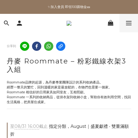
✨加入會員 即領100購物金🎫
✨加入會員 即領100購物金🎫
全館滿額現折🔥
加拿大Umbra．買千送百🎫
分享到
✨加入會員 即領100購物金🎫
丹麥 Roommate – 粉彩鐵線衣架3
入組
Roommate品牌的起源，為丹麥專業團隊設計的系列收納產品。 
經歷一整天的繁忙，回到溫暖的家是最放鬆的，衣物們也需要一個家。 
Roommate 相信好的日用家具如同室友，互相照顧。 
Roommate 一系列的收納商品，從掛衣架到收納小盒，幫助你有效利用空間，找回
生活風格，把房屋住成家。
至
08/31 16:00
截止
指定分類，August｜盛夏獻禮 ‧ 雙重滿額
折