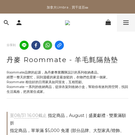
✨加入會員 即領100購物金🎫
加拿大Umbra．買千送百🎫
✨加入會員 即領100購物金🎫
分享到
丹麥 Roommate - 羊毛氈隔熱墊
Roommate品牌的起源，為丹麥專業團隊設計的系列收納產品。 
經歷一整天的繁忙，回到溫暖的家是最放鬆的，衣物們也需要一個家。 
Roommate 相信好的日用家具如同室友，互相照顧。 
Roommate 一系列的收納商品，從掛衣架到收納小盒，幫助你有效利用空間，找回
生活風格，把房屋住成家。
至
08/31 16:00
截止
指定商品，August｜盛夏獻禮 ‧ 雙重滿額
折
指定商品，單筆滿 $5,000 免運 (部分品牌、大型家具/燈飾、