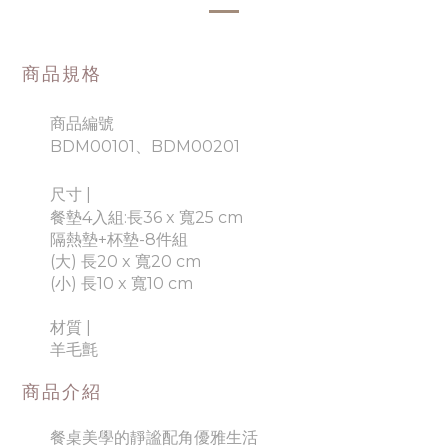
商品規格
商品編號
BDM00101、BDM00201
尺寸 |
餐墊4入組:長36 x 寬25 cm
隔熱墊+杯墊-8件組
(大) 長20 x 寬20 cm
(小) 長10 x 寬10 cm
材質
|
羊毛氈
商品介紹
餐桌美學的靜謐配角優雅生活