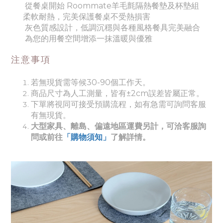
從餐桌開始 Roommate羊毛氈隔熱餐墊及杯墊組
柔軟耐熱，完美保護餐桌不受熱損害
灰色質感設計，低調沉穩
與各種風格餐具完美融合
為您的用餐空間增添一抹溫暖與優雅
注意事項
若無現貨需等候30-90個工作天。
商品尺寸為人工測量，皆有±2cm誤差皆屬正常。
下單將視同可接受預購流程，如有急需可詢問客服
有無現貨。
大型家具、離島、偏遠地區運費另計，可洽客服詢
問或前往
「購物須知」
了解詳情。