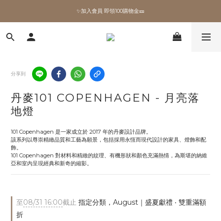
✨加入會員 即領100購物金🎫
✨加入會員 即領100購物金🎫
全館滿額現折🔥
加拿大Umbra．買千送百🎫
分享到
✨加入會員 即領100購物金🎫
丹麥101 COPENHAGEN - 月亮落
地燈
101 Copenhagen 是一家成立於 2017 年的丹麥設計品牌。
該系列以尊崇精緻品質和工藝為願景，包括採用永恆而現代設計的家具、燈飾和配
飾。
101 Copenhagen 對材料和精緻的紋理、有機形狀和顏色充滿熱情，為斯堪的納維
亞和室內呈現經典和新奇的縮影。
至
08/31 16:00
截止
指定分類，August｜盛夏獻禮 ‧ 雙重滿額
折