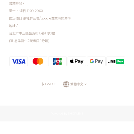
營業時間 /
週一 ~ 週日 11:00-20:00
國定假日 依社群公告/google營業時間為準
地址 /
台北市中正區臨沂街13巷11號1樓
(近 忠孝新生2號出口 1分鐘)
$
TWD
繁體中文
Powered by SHOPLINE