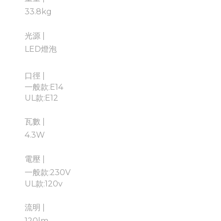
33.8kg
光源 |
LED燈泡
口徑
|
一般款:
E14
UL款:
E12
瓦數 |
4.3W
電壓 |
一般
款:
230V
UL款:120v
流明 |
120lm