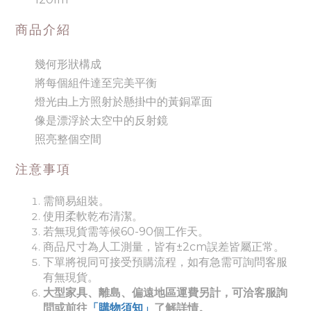
商品介紹
幾何形狀構成
將每個組件達至完美平衡
燈光由上方照射於懸掛中的黃銅罩面
像是漂浮於太空中的反射鏡
照亮整個空間
注意事項
需簡易組裝。
使用柔軟乾布清潔。
若無現貨需等候60-90個工作天。
商品尺寸為人工測量，皆有±2cm誤差皆屬正常。
下單將視同可接受預購流程，如有急需可詢問客服
有無現貨。
大型家具、離島、偏遠地區運費另計，可洽客服詢
問或前往
「購物須知」
了解詳情。