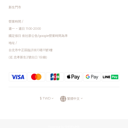
新生門市
營業時間 /
週一 ~ 週日 11:00-20:00
國定假日 依社群公告/google營業時間為準
地址 /
台北市中正區臨沂街13巷11號1樓
(近 忠孝新生2號出口 1分鐘)
$
TWD
繁體中文
Powered by SHOPLINE