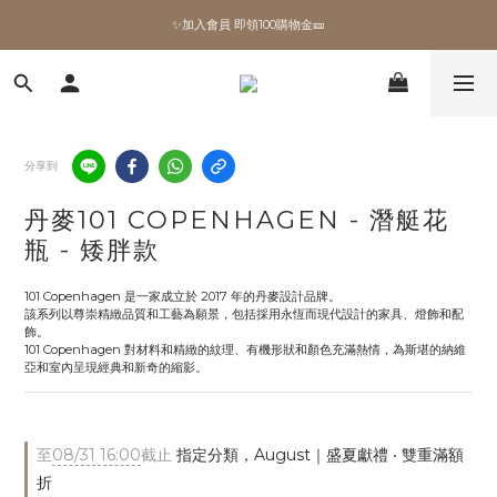
✨加入會員 即領100購物金🎫
✨加入會員 即領100購物金🎫
全館滿額現折🔥
加拿大Umbra．買千送百🎫
分享到
✨加入會員 即領100購物金🎫
丹麥101 COPENHAGEN - 潛艇花
瓶 - 矮胖款
101 Copenhagen 是一家成立於 2017 年的丹麥設計品牌。
該系列以尊崇精緻品質和工藝為願景，包括採用永恆而現代設計的家具、燈飾和配
飾。
101 Copenhagen 對材料和精緻的紋理、有機形狀和顏色充滿熱情，為斯堪的納維
亞和室內呈現經典和新奇的縮影。
至
08/31 16:00
截止
指定分類，August｜盛夏獻禮 ‧ 雙重滿額
折