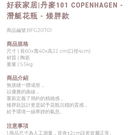
好萩家居|
丹麥101 COPENHAGEN -
潛艇花瓶 - 矮胖款
商品編號:
BFG20701
商品規格
尺寸 | 長60x寬40x高22 cm(口徑4cm)
材質 |
陶瓷
重量 | 5.5kg
商品介紹
無接縫一體成形，
以優雅的曲線，
重新定義了簡約的精緻感，
矮胖款設計更是賦予花瓶沉穩的質感，
給予環境一絲寧靜的氣息。
注意事項
1.商品尺寸為人工測量，皆有±2cm誤差皆屬正常。