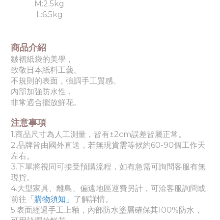
M:2.5kg
L:6.5kg
商品介紹
皺褶紙袋的美學，
致敬日本紙料工藝。
不規則的表面，
強調手工質感。
內部加強防水性，
非常適合擺放鮮花。
注意事項
1.商品尺寸為人工測量，皆有±2cm誤差皆屬正常。
2.品牌皆由國外直送，若無現貨需等候約60-90個工作天
左右。
3.下單將視同可接受預購流程，如有急需可詢問客服有無
現貨。
4.
大
型家具、離島、偏遠地區運費另計，可洽客服詢問或
前往
「購物須知」
了解詳情。
5.
表面經過手工上釉，內部防水塗層確保其100%防水，