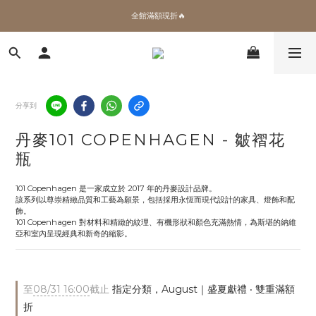
✨加入會員 即領100購物金🎫
全館滿額現折🔥
加拿大Umbra．買千送百🎫
✨加入會員 即領100購物金🎫
分享到
丹麥101 COPENHAGEN - 皺褶花
瓶
101 Copenhagen 是一家成立於 2017 年的丹麥設計品牌。
該系列以尊崇精緻品質和工藝為願景，包括採用永恆而現代設計的家具、燈飾和配
飾。
101 Copenhagen 對材料和精緻的紋理、有機形狀和顏色充滿熱情，為斯堪的納維
亞和室內呈現經典和新奇的縮影。
至
08/31 16:00
截止
指定分類，August｜盛夏獻禮 ‧ 雙重滿額
折