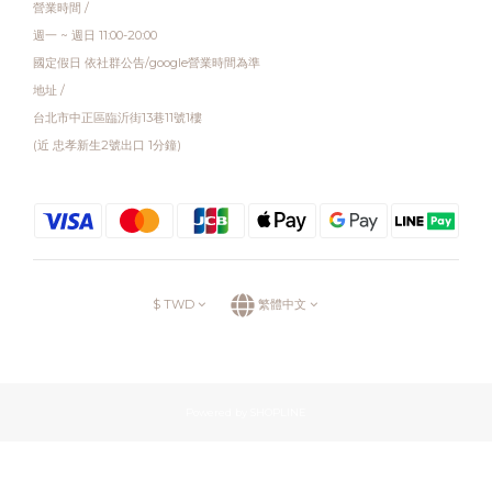
營業時間 /
週一 ~ 週日 11:00-20:00
國定假日 依社群公告/google營業時間為準
地址 /
台北市中正區臨沂街13巷11號1樓
(近 忠孝新生2號出口 1分鐘)
$
TWD
繁體中文
Powered by SHOPLINE