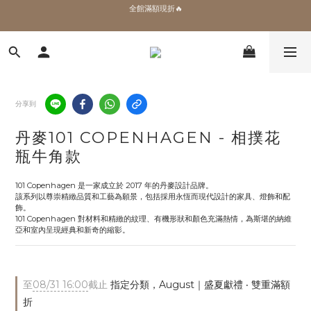
✨加入會員 即領100購物金🎫
加拿大Umbra．買千送百🎫
✨加入會員 即領100購物金🎫
分享到
丹麥101 COPENHAGEN - 相撲花
瓶牛角款
101 Copenhagen 是一家成立於 2017 年的丹麥設計品牌。
該系列以尊崇精緻品質和工藝為願景，包括採用永恆而現代設計的家具、燈飾和配
飾。
101 Copenhagen 對材料和精緻的紋理、有機形狀和顏色充滿熱情，為斯堪的納維
亞和室內呈現經典和新奇的縮影。
至
08/31 16:00
截止
指定分類，August｜盛夏獻禮 ‧ 雙重滿額
折