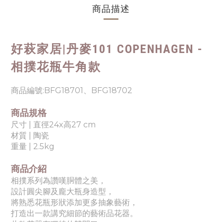
商品描述
好萩家居|
丹麥101 COPENHAGEN -
相撲花瓶牛角款
商品編號:
BFG18701、BFG18702
商品規格
尺寸 | 直徑24
x高27 cm
材質 |
陶瓷
重量 |
2.5kg
商品介紹
相撲系列為讚嘆胴
體之美，
設計圓尖腳及龐大瓶身造型，
將熟悉花瓶形狀添加更多抽象藝術，
打造出一款講究細節的藝術品花器。