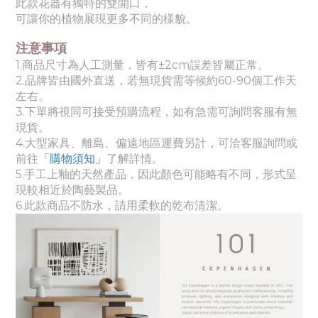
此款花器有獨特的雙開口，
可讓你的植物展現更多不同的樣貌。
注意事項
1.商品尺寸為人工測量，皆有±2cm誤差皆屬正常。
2.品牌皆由國外直送，若無現貨需等候約60-90個工作天
左右。
3.下單將視同可接受預購流程，如有急需可詢問客服有無
現貨。
4.
大
型家具、離島、偏遠地區運費另計，可洽客服詢問或
前往
「購物須知」
了解詳情。
5.
手工上釉的天然產品，因此顏色可能略有不同，形式呈
現較相近於陶藝製品。
6.此款商品不防水，請用柔軟的乾布清潔。