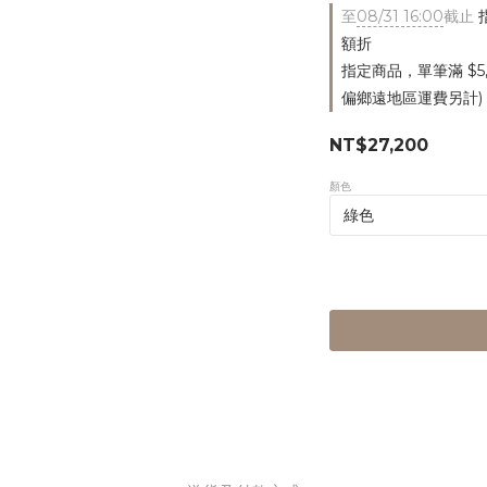
至
08/31 16:00
截止
指
額折
指定商品，單筆滿 $5
偏鄉遠地區運費另計)
NT$27,200
顏色