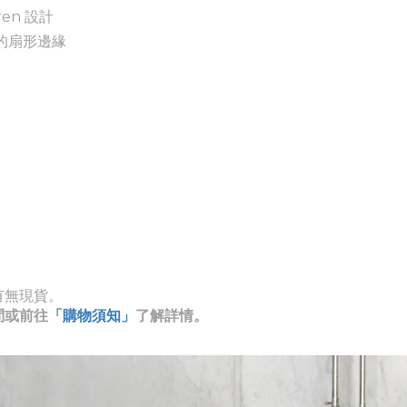
ren 設計
的扇形邊緣
有無現貨。
問或前往
「購物須知」
了解詳情。