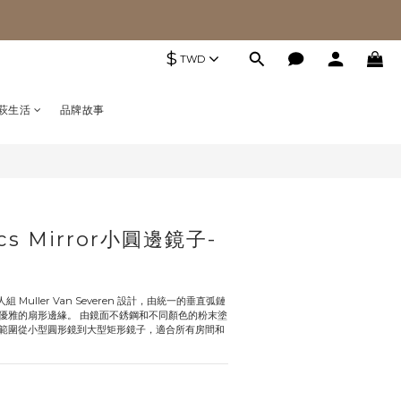
$
TWD
萩生活
品牌故事
cs Mirror小圓邊鏡子-
二人組 Muller Van Severen 設計，由統一的垂直弧鏈
優雅的扇形邊緣。 由鏡面不銹鋼和不同顏色的粉末塗
範圍從小型圓形鏡到大型矩形鏡子，適合所有房間和