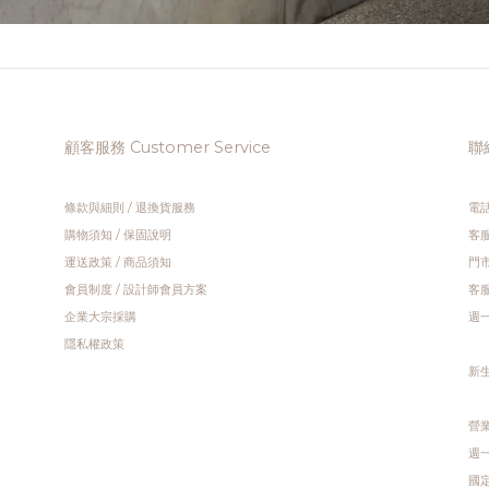
顧客服務 Customer Service
聯絡
條款與細則
/
退換貨服務
電話
購物須知
/
保固說明
客服
運送政策
/
商品須知
門市
會員制度
/
設計師會員方案
客服
企業大宗採購
週一 
隱私權政策
新
營業
週一 
國定