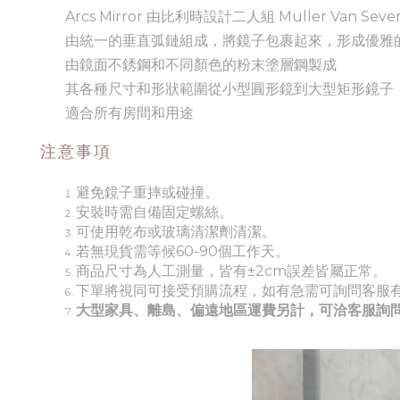
Arcs Mirror 由比利時設計二人組 Muller Van Seve
由統一的垂直弧鏈組成，將鏡子包裹起來，形成優雅
由鏡面不銹鋼和不同顏色的粉末塗層鋼製成
其各種尺寸和形狀範圍從小型圓形鏡到大型矩形鏡子
適合所有房間和用途
注意事項
避免鏡子重摔或碰撞。
安裝時需自備固定螺絲。
可使用乾布或玻璃清潔劑清潔。
若無現貨需等候60-90個工作天。
商品尺寸為人工測量，皆有±2cm誤差皆屬正常。
下單將視同可接受預購流程，如有急需可詢問客服
大型家具、離島、偏遠地區運費另計，可洽客服詢