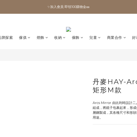
✨加入會員 即領100購物金🎫
✨加入會員 即領100購物金🎫
全館滿額現折🔥
加拿大Umbra．買千送百🎫
品牌探索
傢俱
燈飾
收納
傢飾
兒童
商業合作
好
✨加入會員 即領100購物金🎫
丹麥HAY-Ar
矩形M款
Arcs Mirror 由比利時設計
組成，將鏡子包裹起來，形成
層鋼製成，其各種尺寸和形狀
用途。