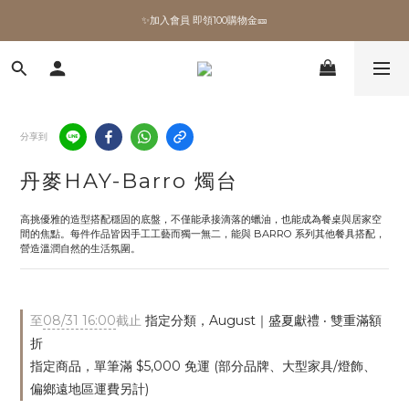
✨加入會員 即領100購物金🎫
✨加入會員 即領100購物金🎫
全館滿額現折🔥
加拿大Umbra．買千送百🎫
分享到
✨加入會員 即領100購物金🎫
丹麥HAY-Barro 燭台
高挑優雅的造型搭配穩固的底盤，不僅能承接滴落的蠟油，也能成為餐桌與居家空
間的焦點。每件作品皆因手工工藝而獨一無二，能與 BARRO 系列其他餐具搭配，
營造溫潤自然的生活氛圍。
至
08/31 16:00
截止
指定分類，August｜盛夏獻禮 ‧ 雙重滿額
折
指定商品，單筆滿 $5,000 免運 (部分品牌、大型家具/燈飾、
偏鄉遠地區運費另計)