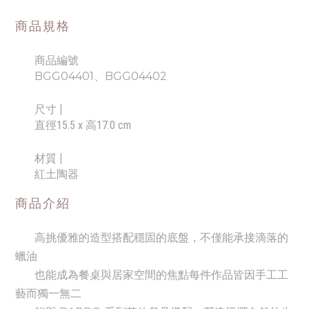
商品規格
商品編號
BGG04401、BGG04402
尺寸
|
直徑15.5 x 高17.0 cm
材質 |
紅土陶器
商品介紹
高挑優雅的造型搭配穩固的底盤，不僅能承接滴落的
蠟油
也能成為餐桌與居家空間的焦點
每件作品皆因手工工
藝而獨一無二