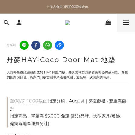
✨加入會員 即領100購物金🎫
✨加入會員 即領100購物金🎫
全館滿額現折🔥
加拿大Umbra．買千送百🎫
分享到
✨加入會員 即領100購物金🎫
丹麥HAY-Coco Door Mat 地墊
天然椰殼纖維編織而成的 HAY 椰纖門墊，兼具素樸自然的質感與優異耐用性。多樣
的圖案與顏色，為家門口或玄關帶來溫暖氛圍，迎接每一次回家的時刻。
至
08/31 16:00
截止
指定分類，August｜盛夏獻禮 ‧ 雙重滿額
折
指定商品，單筆滿 $5,000 免運 (部分品牌、大型家具/燈飾、
偏鄉遠地區運費另計)