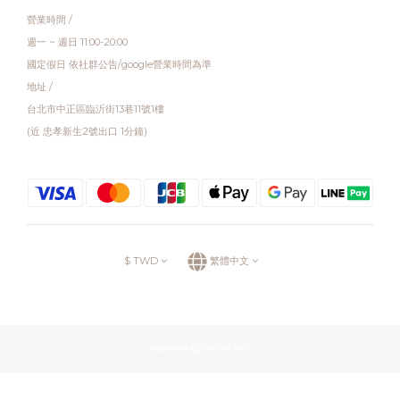
營業時間 /
週一 ~ 週日 11:00-20:00
國定假日 依社群公告/google營業時間為準
地址 /
台北市中正區臨沂街13巷11號1樓
(近 忠孝新生2號出口 1分鐘)
$
TWD
繁體中文
Powered by SHOPLINE