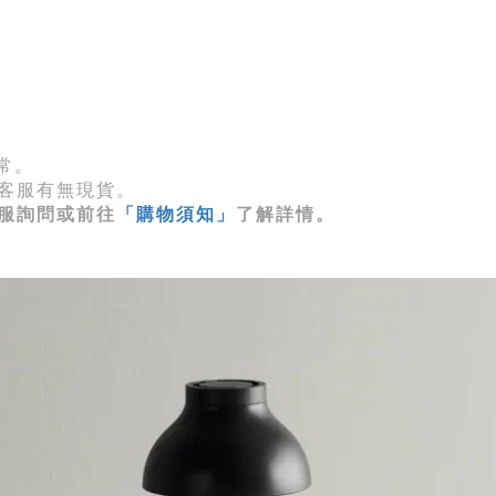
常。
客服有無現貨。
服詢問或前往
「購物須知」
了解詳情。