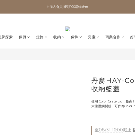
✨加入會員 即領100購物金🎫
✨加入會員 即領100購物金🎫
全館滿額現折🔥
加拿大Umbra．買千送百🎫
品牌探索
傢俱
燈飾
收納
傢飾
兒童
商業合作
好
✨加入會員 即領100購物金🎫
丹麥HAY-Col
收納籃蓋
使用 Color Crate Lid，
末塗層鋼製成，​​可作為Colou
至
08/31 16:00
截止
指