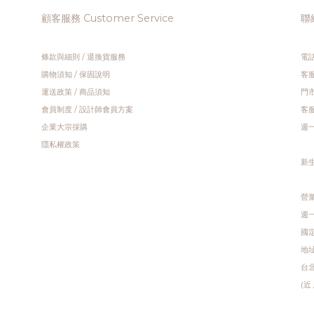
顧客服務 Customer Service
聯絡
條款與細則
/
退換貨服務
電話
購物須知
/
保固說明
客服
運送政策
/
商品須知
門市
會員制度
/
設計師會員方案
客服
企業大宗採購
週一 
隱私權政策
新
營業
週一 
國定
地址
台北
(近