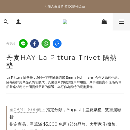
✨加入會員 即領100購物金🎫
✨加入會員 即領100購物金🎫
全館滿額現折🔥
加拿大Umbra．買千送百🎫
分享到
✨加入會員 即領100購物金🎫
丹麥HAY-La Pittura Trivet 隔熱
墊
La Pittura 隔熱墊，為HAY與美國藝術家 Emma Kohlmann 合作之系列作品。
隔熱墊採用高品質陶瓷製成，具備優異的耐熱性與耐用性。其手繪圖案不僅能為你
的餐桌或廚房台面提供美觀的保護，亦可作為獨特的藝術擺飾。
至
08/31 16:00
截止
指定分類，August｜盛夏獻禮 ‧ 雙重滿額
折
指定商品，單筆滿 $5,000 免運 (部分品牌、大型家具/燈飾、