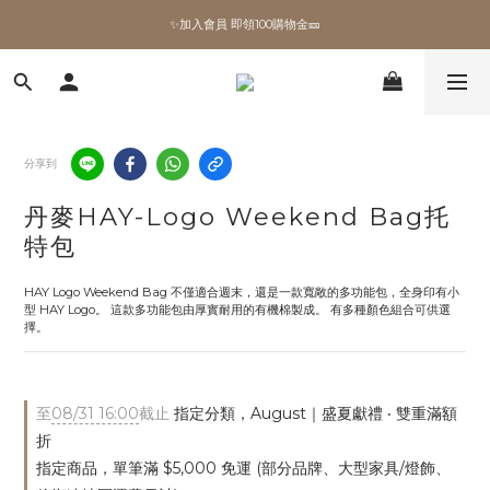
✨加入會員 即領100購物金🎫
✨加入會員 即領100購物金🎫
全館滿額現折🔥
加拿大Umbra．買千送百🎫
分享到
✨加入會員 即領100購物金🎫
丹麥HAY-Logo Weekend Bag托
特包
HAY Logo Weekend Bag 不僅適合週末，還是一款寬敞的多功能包，全身印有小
型 HAY Logo。 這款多功能包由厚實耐用的有機棉製成。 有多種顏色組合可供選
擇。
至
08/31 16:00
截止
指定分類，August｜盛夏獻禮 ‧ 雙重滿額
折
指定商品，單筆滿 $5,000 免運 (部分品牌、大型家具/燈飾、