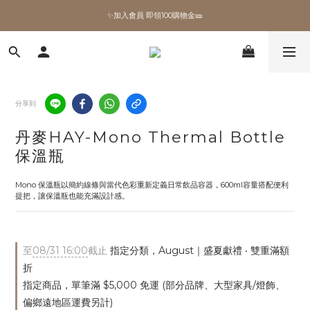
✨加入會員 即領100購物金🎫
✨加入會員 即領100購物金🎫
全館滿額現折🔥
加拿大Umbra．買千送百🎫
分享到
✨加入會員 即領100購物金🎫
丹麥HAY-Mono Thermal Bottle
保溫瓶
Mono 保溫瓶以簡約線條與當代色彩重新定義日常飲品容器，600ml容量搭配便利
提把，讓保溫瓶也能充滿設計感。
至
08/31 16:00
截止
指定分類，August｜盛夏獻禮 ‧ 雙重滿額
折
指定商品，單筆滿 $5,000 免運 (部分品牌、大型家具/燈飾、
偏鄉遠地區運費另計)