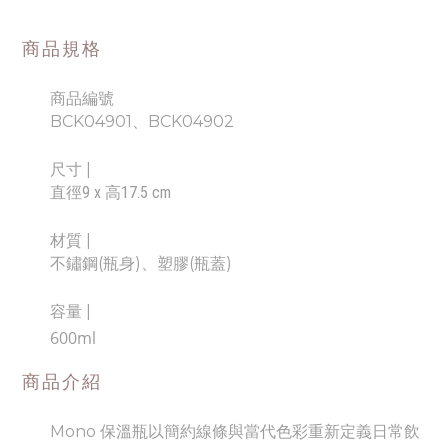
商品規格
商品編號
BCK04901、BCK04902
尺寸
|
直徑9 x 高17.5 cm
材質 |
不鏽鋼(瓶身)、塑膠(瓶蓋)
容量
|
600ml
商品介紹
Mono 保溫瓶以簡約線條與當代色彩重新定義日常飲