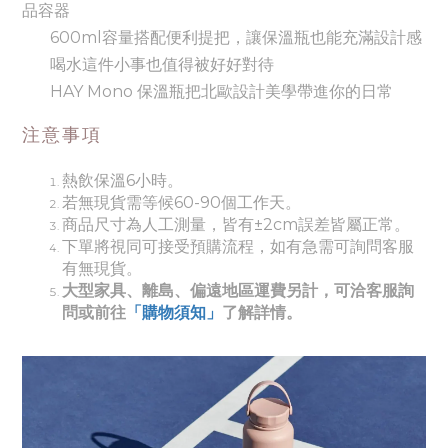
品容器
600ml容量搭配便利提把，讓保溫瓶也能充滿設計感
喝水這件小事也值得被好好對待
HAY Mono 保溫瓶把北歐設計美學帶進你的日常
注意事項
熱飲保溫6小時。
若無現貨需等候60-90個工作天。
商品尺寸為人工測量，皆有±2cm誤差皆屬正常。
下單將視同可接受預購流程，如有急需可詢問客服
有無現貨。
大型家具、離島、偏遠地區運費另計，可洽客服詢
問或前往
「購物須知」
了解詳情。