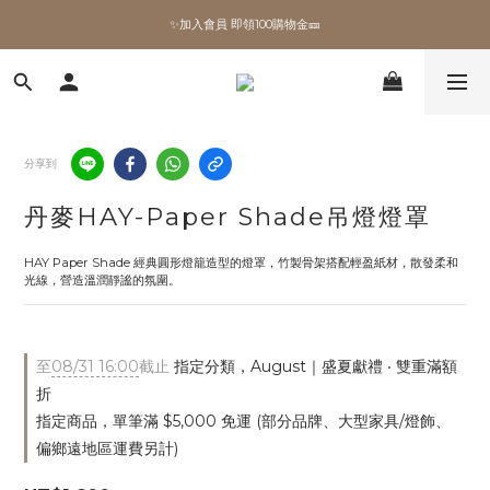
✨加入會員 即領100購物金🎫
✨加入會員 即領100購物金🎫
全館滿額現折🔥
加拿大Umbra．買千送百🎫
分享到
✨加入會員 即領100購物金🎫
丹麥HAY-Paper Shade吊燈燈罩
HAY Paper Shade 經典圓形燈籠造型的燈罩，竹製骨架搭配輕盈紙材，散發柔和
光線，營造溫潤靜謐的氛圍。
至
08/31 16:00
截止
指定分類，August｜盛夏獻禮 ‧ 雙重滿額
折
指定商品，單筆滿 $5,000 免運 (部分品牌、大型家具/燈飾、
偏鄉遠地區運費另計)