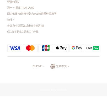
營業時間 /
週一 ~ 週日 11:00-20:00
國定假日 依社群公告/google營業時間為準
地址 /
台北市中正區臨沂街13巷11號1樓
(近 忠孝新生2號出口 1分鐘)
$
TWD
繁體中文
Powered by SHOPLINE