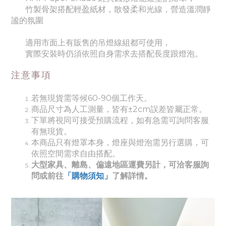
竹製骨架搭配輕盈紙材，散發柔和光線，營造溫潤靜
謐的氛圍
適用
市面上有販售的吊燈線組都可使用
，
實際安裝時仍須依照自身需求去搭配長度跟燈泡。
注意事項
若無現貨需等候60-90個工作天。
商品尺寸為人工測量，皆有±2cm誤差皆屬正常。
下單將視同可接受預購流程，如有急需可詢問客服
有無現貨。
本商品只有燈罩本身，燈座與燈泡需另行選購，可
依照空間需求自由搭配。
大型家具、離島、偏遠地區運費另計，可洽客服詢
問或前往
「購物須知」
了解詳情。