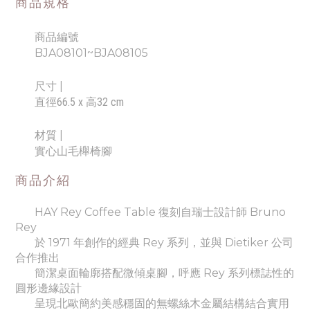
商品規格
商品編號
BJA08101~BJA08105
尺寸
|
直徑66.5 x 高32 cm
材質 |
實心山毛櫸椅腳
商品介紹
HAY Rey Coffee Table 復刻自瑞士設計師 Bruno
Rey
於 1971 年創作的經典 Rey 系列，並與 Dietiker 公司
合作推出
簡潔桌面輪廓搭配微傾桌腳，呼應 Rey 系列標誌性的
圓形邊緣設計
呈現北歐簡約美感穩固的無螺絲木金屬結構結合實用