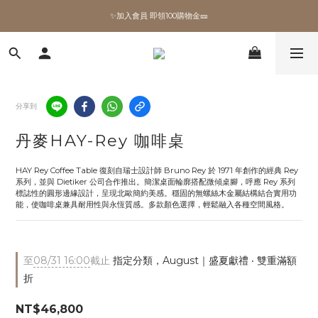
✨加入會員 即領100購物金🎫
✨加入會員 即領100購物金🎫
全館滿額現折🔥
加拿大Umbra．買千送百🎫
分享到
✨加入會員 即領100購物金🎫
丹麥HAY-Rey 咖啡桌
HAY Rey Coffee Table 復刻自瑞士設計師 Bruno Rey 於 1971 年創作的經典 Rey 
系列，並與 Dietiker 公司合作推出。簡潔桌面輪廓搭配微傾桌腳，呼應 Rey 系列
標誌性的圓形邊緣設計，呈現北歐簡約美感。穩固的無螺絲木金屬結構結合實用功
能，使咖啡桌兼具耐用性與永恆質感。多款顏色選擇，輕鬆融入各種空間風格。
至
08/31 16:00
截止
指定分類，August｜盛夏獻禮 ‧ 雙重滿額
折
NT$46,800