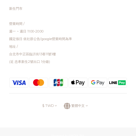
新生門市
營業時間 /
週一 ~ 週日 11:00-20:00
國定假日 依社群公告/google營業時間為準
地址 /
台北市中正區臨沂街13巷11號1樓
(近 忠孝新生2號出口 1分鐘)
$
TWD
繁體中文
Powered by SHOPLINE