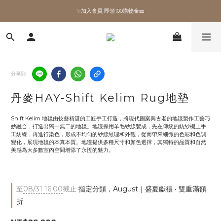
✨加入會員 即領100購物金🎫
✨加入會員 即領100購物金🎫
全館滿額現折🔥
加拿大Umbra．買千送百🎫
分享到
✨加入會員 即領100購物金🎫
丹麥HAY-Shift Kelim Rug地墊
Shift Kelim 地毯由技藝精湛的工匠手工打造，將現代圖案與古老的地毯製作工藝巧
妙融合，打造出獨一無二的地毯。地毯採用羊毛紗線製成，先在傳統的紡紗機上手
工紡線，再進行染色，形成不均勻的紗線紋理和外觀，從而帶來細微的色彩和色調
變化，展現地毯的本真本質。地毯提供多種尺寸和顏色選擇，其獨特的品質和自然
美感為大多數室內空間增添了永恆的魅力。
至
08/31 16:00
截止
指定分類，August｜盛夏獻禮 ‧ 雙重滿額
折