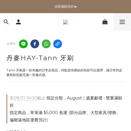
✨加入會員 即領100購物金🎫
全館滿額現折🔥
加拿大Umbra．買千送百🎫
✨加入會員 即領100購物金🎫
分享到
丹麥HAY-Tann 牙刷
Tann 牙刷是一款有趣的日常必需品，特點是有繽紛的色彩可以選擇，讓日常的必
要時刻也能充滿一些儀式感。
至
08/31 16:00
截止
指定分類，August｜盛夏獻禮 ‧ 雙重滿額
折
指定商品，單筆滿 $5,000 免運 (部分品牌、大型家具/燈飾、
偏鄉遠地區運費另計)