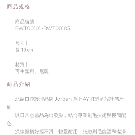
商品規格
商品編號
BWT00101~BWT00103
尺寸
|
長 19 cm
材質 |
再生塑料、尼龍
商品介紹
北歐口腔護理品牌 Jordan 為 HAY 打造的設計感牙
刷
以日常必需品為出發點，結合專業刷毛技術與極簡配
色
流線握柄好握不滑，輕盈耐用；細緻刷毛能溫和潔淨