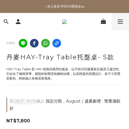
✨加入會員 即領100購物金🎫
✨加入會員 即領100購物金🎫
全館滿額現折🔥
加拿大Umbra．買千送百🎫
分享到
✨加入會員 即領100購物金🎫
丹麥HAY-Tray Table托盤桌- S款
HAY Tray Table 是 HAY 經典的兩用托盤桌，以可拆式托盤重新定義茶几靈活性。
它結合了極簡美學、穩固的粉體塗裝鋼材結構，以及輕盈的視覺設計。多尺寸與豐
富配色，輕鬆融入各種居家風格。
至
08/31 16:00
截止
指定分類，August｜盛夏獻禮 ‧ 雙重滿額
折
NT$7,800