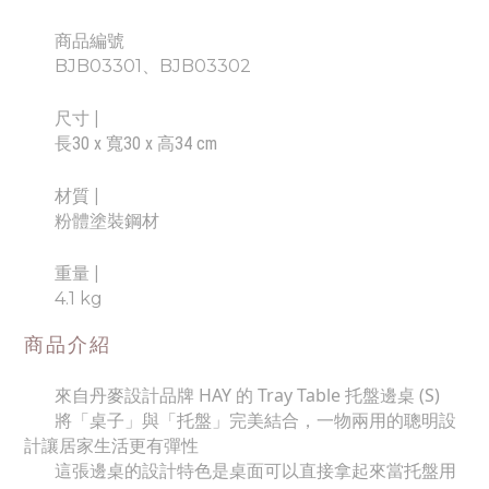
商品編號
BJB03301、BJB03302
尺寸
|
長30 x 寬30 x 高34 cm
材質 |
粉體塗裝鋼材
重量 |
4.1 kg
商品介紹
來自丹麥設計品牌 HAY 的 Tray Table 托盤邊桌 (S)
將「桌子」與「托盤」完美結合，一物兩用的聰明設
計讓居家生活更有彈性
這張邊桌的設計特色是桌面可以直接拿起來當托盤用