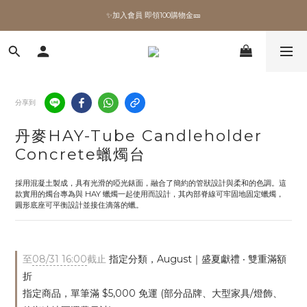
✨加入會員 即領100購物金🎫
✨加入會員 即領100購物金🎫
全館滿額現折🔥
加拿大Umbra．買千送百🎫
分享到
✨加入會員 即領100購物金🎫
丹麥HAY-Tube Candleholder
Concrete蠟燭台
採用混凝土製成，具有光滑的啞光錶面，融合了簡約的管狀設計與柔和的色調。這
款實用的燭台專為與 HAY 蠟燭一起使用而設計，其內部脊線可牢固地固定蠟燭，
圓形底座可平衡設計並接住滴落的蠟。
至
08/31 16:00
截止
指定分類，August｜盛夏獻禮 ‧ 雙重滿額
折
指定商品，單筆滿 $5,000 免運 (部分品牌、大型家具/燈飾、