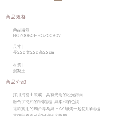
商品規格
商品編號
BGZ00801~BGZ00807
尺寸
|
長5.5 x 寬5.5 x 高5.5 cm
材質 |
混凝土
商品介紹
採用混凝土製成，具有光滑的啞光錶面
融合了簡約的管狀設計與柔和的色調
這款實用的燭台專為與 HAY 蠟燭一起使用而設計
其內部脊線可牢固地固定蠟燭