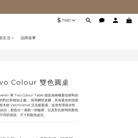
$
TWD
萩生活
品牌故事
wo Colour 雙色圓桌
everen 將 Two Colour Table 描述為兩種最佳材料的
的對比和相似之處。 採用鋼管桌腳，具有最佳的強度
材 Valchromat 沃克板製成，並塗有環保水性
例結合，創造出一個統一的輪廓，以及對比鮮明的顏色
ble 有不同的形狀、尺寸和顏色組合。