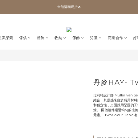
✨加入會員 即領100購物金🎫
全館滿額現折🔥
加拿大Umbra．買千送百🎫
✨加入會員 即領100購物金🎫
品牌探索
傢俱
燈飾
收納
傢飾
兒童
商業合作
好
丹麥HAY- T
比利時設計師 Muller van S
結合，其靈感來自於所用材料
和穩定性，桌面採用堅固的工程木
漆。 兩個組件通過均勻的比
元素。 Two Colour Ta