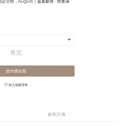
定分類，August｜盛夏獻禮 ‧ 雙重滿
售完
貨到通知我
加入追蹤清單
顧客評價