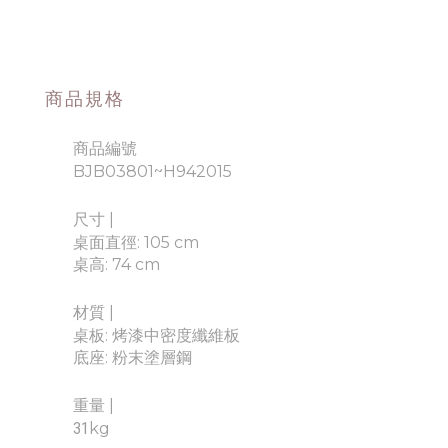
商品規格
商品編號
BJB03801~H942015
尺寸 |
桌面直徑: 105 cm
桌高: 74 cm
材質 |
桌板: 烤漆中密度纖維板
底座: 粉末塗層鋼
重量
|
31
kg