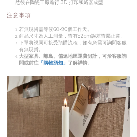
然後在陶瓷工廠進行 3D 打印和炻器成型
注意事項
若無現貨需等候60-90個工作天。
商品尺寸為人工測量，皆有±2cm誤差皆屬正常。
下單將視同可接受預購流程，如有急需可詢問客服
有無現貨。
大型家具、離島、偏遠地區運費另計，可洽客服詢
問或前往
「購物須知」
了解詳情。