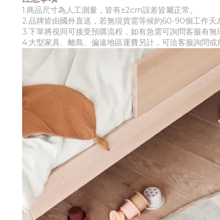
1.商品尺寸為人工測量，皆有±2cm誤差皆屬正常。
2.品牌皆由國外直送，若無現貨需等候約60-90個工作天
3.下單將視同可接受預購流程，如有急需可詢問客服有無
4.
大
型家具、離島、偏遠地區運費另計，可洽客服詢問或