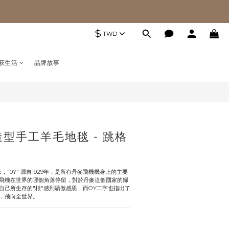
$
TWD
萩生活
品牌故事
造型⼿⼯⽺⽑地毯 - 跳格
"0Y" 源自1929年，是所有丹麥飛機機身上的主要
飛機在世界的哪個角落停留，對於丹麥這個國家的歸
自己所生存的"根"感到驕傲感恩，而OY二字也指出了
，飛向全世界。