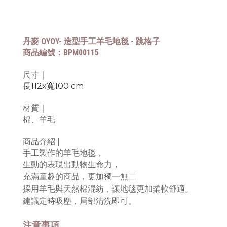
丹麥 OYOY-
造型⼿⼯⽺⽑地毯 - 跳格子
商品編號：BPM00115
尺寸｜
長112x寬100 cm
材質｜
棉、羊毛
商品介紹 |
手工製作的羊毛地毯，
生動的表現出動物生命力，
充滿童趣的商品，
更加獨一無二
採用羊毛與天然棉混紡，讓地毯更加柔軟舒適。
建議定時吸塵，局部清洗即可。
注意事項