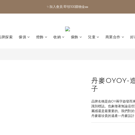
✨加入會員 即領100購物金🎫
✨加入會員 即領100購物金🎫
全館滿額現折🔥
加拿大Umbra．買千送百🎫
品牌探索
傢俱
燈飾
收納
傢飾
兒童
商業合作
好
✨加入會員 即領100購物金🎫
丹麥OYOY-
子
品牌名稱是由OY兩字啟發而來，
識別標誌。也象徵著無論這些
屬感還是最重要的。我們對於
丹麥最珍貴的遺產—丹麥設計