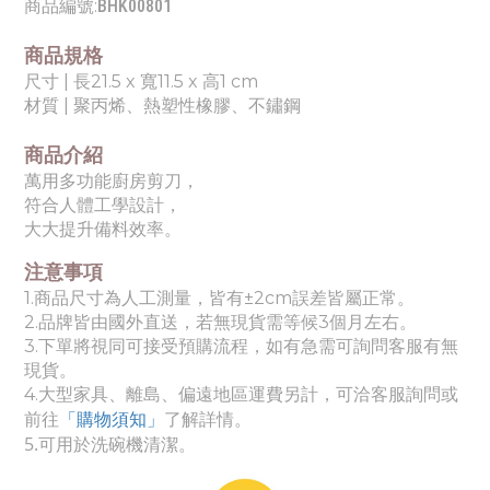
商品編號:
BHK00801
商品規格
尺寸 | 長21.5 x 寬11.5 x 高1 cm
材質 | 聚丙烯、熱塑性橡膠、不鏽鋼
商品介紹
萬用多功能廚房剪刀，
符合人體工學設計，
大大提升備料效率。
注意事項
1.
商品尺寸為人工測量，皆有±2cm誤差皆屬正常。
2.品牌皆由國外直送，若無現貨需等候3個月左右。
3.下單將視同可接受預購流程，如有急需可詢問客服有無
現貨。
4.
大
型家具、離島、偏遠地區運費另計，可洽客服詢問或
了解詳情。
前往
「購物須知」
5.可用於洗碗機清潔。