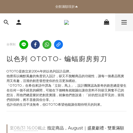
✨加入會員 即領100購物金🎫
全館滿額現折🔥
加拿大Umbra．買千送百🎫
✨加入會員 即領100購物金🎫
分享到
以色列 OTOTO- 蝙蝠廚房剪刀
OTOTO是創立於2004年的以色列設計品牌。 
他擅長以幽默風趣的角度切入設計，卻又不脫離商品的功能性，讓每一個產品既實
用又有趣，活潑的創意發想使你的生活更加繽紛。 
「OTOTO」在希伯來語中譯為「立刻，馬上」，設計團隊認為新奇的創意總是發生
在任何一個不經意的瞬間，可能在下個轉角就能蹦出讓你意料不到卻又興奮不已的
想法，而他們總是樂於把創意實踐，就像他們曾說過：「好的想法是罕見的，當我
們得到時，將不吝嗇與你分享。」 
也許你的生活平淡無奇，但OTOTO希望他能讓你期待明天的到來。
至
08/31 16:00
截止
指定商品，August｜盛夏獻禮 ‧ 雙重滿額