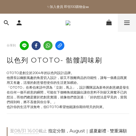
✨加入會員 即領100購物金🎫
✨加入會員 即領100購物金🎫
全館滿額現折🔥
加拿大Umbra．買千送百🎫
分享到
✨加入會員 即領100購物金🎫
以色列 OTOTO- 骷髏調味刷
OTOTO是創立於2004年的以色列設計品牌。 
他擅長以幽默風趣的角度切入設計，卻又不脫離商品的功能性，讓每一個產品既實
用又有趣，活潑的創意發想使你的生活更加繽紛。 
「OTOTO」在希伯來語中譯為「立刻，馬上」，設計團隊認為新奇的創意總是發生
在任何一個不經意的瞬間，可能在下個轉角就能蹦出讓你意料不到卻又興奮不已的
想法，而他們總是樂於把創意實踐，就像他們曾說過：「好的想法是罕見的，當我
們得到時，將不吝嗇與你分享。」 
也許你的生活平淡無奇，但OTOTO希望他能讓你期待明天的到來。
至
08/31 16:00
截止
指定分類，August｜盛夏獻禮 ‧ 雙重滿額