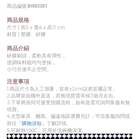
商品編號:
BHI03301
商品規格
尺寸 | 長5 x 寬4 x 高11 cm
材質 |
塑膠、矽膠
商品介紹
矽膠刷頭，
柔軟具有彈性，
使調味料能均勻塗抹，
小巧方便不占空間。
注意事項
1.
商品尺寸為人工測量，皆有±2cm誤差皆屬正常。
2.品牌皆由國外直送，若無現貨需等候3個月左右。
3.下單將視同可接受預購流程，如有急需可詢問客服有無
現貨。
4.
大
型家具、離島、偏遠地區運費另計，可洽客服詢問或
了解詳情。
前往
「購物須知」
5.可耐熱100C。可用於洗碗機清潔。