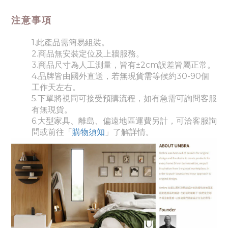
注意事項
1.此產品需簡易組裝。
2.商品無安裝定位及上牆服務。
3.商品尺寸為人工測量，皆有±2cm誤差皆屬正常。
4.品牌皆由國外直送，若無現貨需等候約30-90個
工作天左右。
5.下單將視同可接受預購流程，如有急需可詢問客服
有無現貨。
6.
大型家具、離島、偏遠地區運費另計，可洽客服詢
問或前往「
購物須知
」了解詳情。