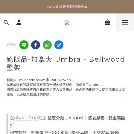
✨加入會員 即領100購物金🎫
✨加入會員 即領100購物金🎫
全館滿額現折🔥
加拿大Umbra．買千送百🎫
分享到
✨加入會員 即領100購物金🎫
絕版品-加拿大 Umbra - Bellwood
壁架
創始人 Les Mandelbaum 和 Paul Rowan ，
為達成現代設計家居都應該有合理的價值理念，而創造了Umbra。
國際設計師團隊將思想和創造力帶入日常用品，在創新的推動下，從全球市場汲取
靈感，以突破原創設計的界限。
至
08/31 16:00
截止
指定分類，August｜盛夏獻禮 ‧ 雙重滿額
折
指定商品，單筆滿 $5,000 免運 (部分品牌、大型家具/燈飾、