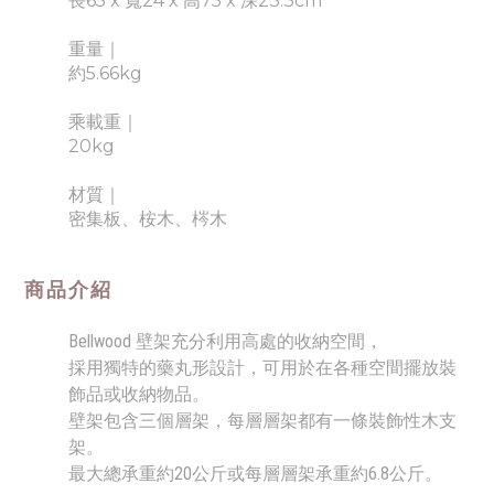
長65 x 寬24
x 高75 x 深23.3cm
重量｜
約5.66kg
乘載重
｜
20kg
材質｜
密集板、桉木、梣木
商品介紹
Bellwood 壁架充分利用高處的收納空間，
採用獨特的藥丸形設計，可用於在各種空間擺放裝
飾品或收納物品。
壁架包含三個層架，每層層架都有一條裝飾性木支
架。
最大總承重約20公斤或每層層架承重約6.8公斤。