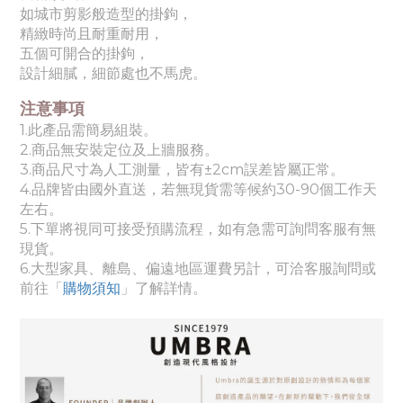
如城市剪影般造型的掛鉤，
精緻時尚且耐重耐用，
五個可開合的掛鉤，
設計細膩，細節處也不馬虎。
注意事項
1.此產品需簡易組裝。
2.商品無安裝定位及上牆服務。
3.商品尺寸為人工測量，皆有±2cm誤差皆屬正常。
4.品牌皆由國外直送，若無現貨需等候約30-90個工作天
左右。
5.下單將視同可接受預購流程，如有急需可詢問客服有無
現貨。
6.
大型家具、離島、偏遠地區運費另計，可洽客服詢問或
前往「
購物須知
」了解詳情。