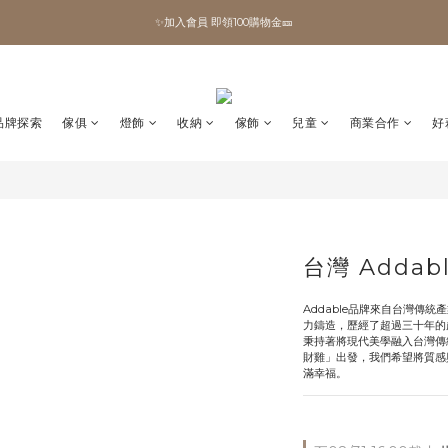
✨加入會員 即領100購物金🎫
✨加入會員 即領100購物金🎫
全館滿額現折🔥
加拿大Umbra．買千送百🎫
品牌探索
傢俱
燈飾
收納
傢飾
兒童
商業合作
好
✨加入會員 即領100購物金🎫
台灣 Addab
Addable品牌來自台灣傳
力鑄造，歷經了超過三十年的
秉持著將現代美學融入台灣傳
財雞」出發，我們希望將質感
滿幸福。