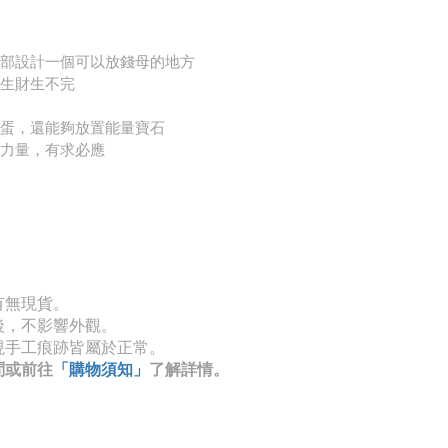
部設計一個可以放錢母的地方
生財生不完
蛋，還能夠放置能量寶石
力量，有求必應
有無現貨。
後，不影響外觀。
現手工痕跡皆屬於正常。
問或前往
「購物須知」
了解詳情。