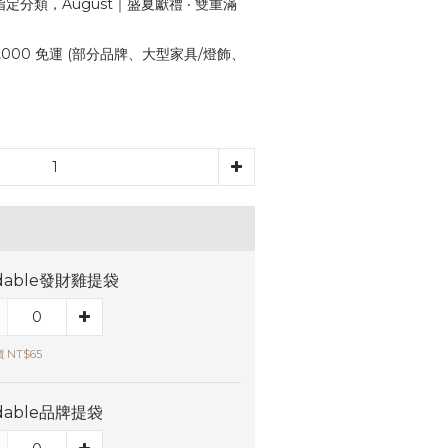
定分類，August｜盛夏獻禮 ‧ 雙重滿
,000 免運 (部分品牌、大型家具/燈飾、
dable發財雞提袋
 NT$65
dable品牌提袋