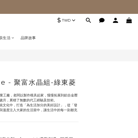
$
TWD
萩生活
品牌故事
le - 聚富水晶組-綠東菱
統產業工廠，老闆以製作模具起家，慢慢拓展到鋁合金壓
歲月，累積了無數的代工經驗及技術。
統文化中，打造「為生活加分的美好設計」，從「發
與溫度注入大家的生活當中，讓生活中的每一刻都充