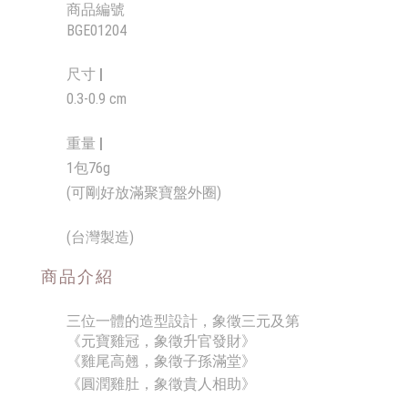
商品編號
BGE01204
尺寸 |
0.3-0.9 cm
重量
|
1包76g
(可剛好放滿聚寶盤外圈)
(台灣製造)
商品介紹
三位一體的造型設計，象徵三元及第
《元寶雞冠，象徵升官發財》
《雞尾高翹，象徵子孫滿堂》
《圓潤雞肚，象徵貴人相助》