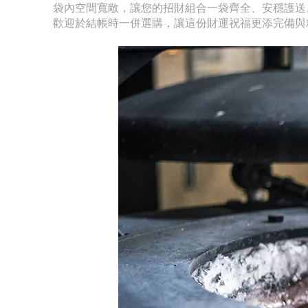
袋內空間寬敞
，
讓您的招財組合一袋齊全、安穩護送
歡迎於結帳時一併選購，讓這份財運祝福更添完備與