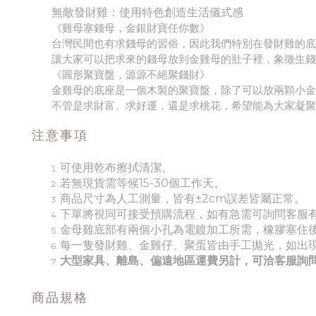
無敵發財雞：使用特色創造生活儀式感
《雞母塞錢母，金銀財寶任你數》
台灣民間也有求錢母的習俗，因此我們特別在發財雞的底
讓大家可以把求來的錢母放到金雞母的肚子裡，象徵生錢
《圓形聚寶盤，源源不絕聚錢財》
金雞母的底座是一個木製的聚寶盤，除了可以放兩顆小金
不管是求財富、求好運，還是求桃花，希望能為大家凝聚
注意事項
可使用乾布擦拭清潔。
若無現貨需等候15-30個工作天。
商品尺寸為人工測量，皆有±2cm誤差皆屬正常。
下單將視同可接受預購流程，如有急需可詢問客服
金母雞底部有兩個小孔為電鍍加工所需，橡膠塞住
每一隻發財雞、金雞仔、聚蛋皆由手工拋光，如出
大型家具、離島、偏遠地區運費另計，可洽客服詢
商品規格