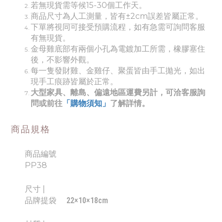
若無現貨需等候15-30個工作天。
商品尺寸為人工測量，皆有±2cm誤差皆屬正常。
下單將視同可接受預購流程，如有急需可詢問客服
有無現貨。
金母雞底部有兩個小孔為電鍍加工所需，橡膠塞住
後，不影響外觀。
每一隻發財雞、金雞仔、聚蛋皆由手工拋光，如出
現手工痕跡皆屬於正常。
大型家具、離島、偏遠地區運費另計，可洽客服詢
問或前往
「購物須知」
了解詳情。
商品規格
商品編號
PP38
尺寸 |
品牌提袋
22×10×18cm