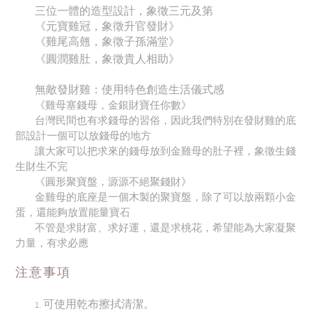
三位一體的造型設計，象徵三元及第
《元寶雞冠，象徵升官發財》
《雞尾高翹，象徵子孫滿堂》
《圓潤雞肚，象徵貴人相助》
無敵發財雞：使用特色創造生活儀式感
《雞母塞錢母，金銀財寶任你數》
台灣民間也有求錢母的習俗，因此我們特別在發財雞的底
部設計一個可以放錢母的地方
讓大家可以把求來的錢母放到金雞母的肚子裡，象徵生錢
生財生不完
《圓形聚寶盤，源源不絕聚錢財》
金雞母的底座是一個木製的聚寶盤，除了可以放兩顆小金
蛋，還能夠放置能量寶石
不管是求財富、求好運，還是求桃花，希望能為大家凝聚
力量，有求必應
注意事項
可使用乾布擦拭清潔。