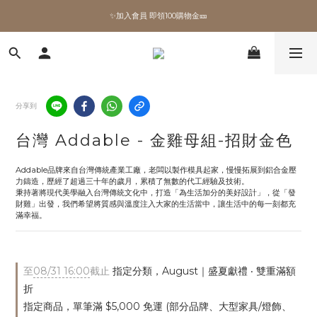
✨加入會員 即領100購物金🎫
✨加入會員 即領100購物金🎫
全館滿額現折🔥
加拿大Umbra．買千送百🎫
分享到
✨加入會員 即領100購物金🎫
台灣 Addable - 金雞母組-招財金色
Addable品牌來自台灣傳統產業工廠，老闆以製作模具起家，慢慢拓展到鋁合金壓
力鑄造，歷經了超過三十年的歲月，累積了無數的代工經驗及技術。
秉持著將現代美學融入台灣傳統文化中，打造「為生活加分的美好設計」，從「發
財雞」出發，我們希望將質感與溫度注入大家的生活當中，讓生活中的每一刻都充
滿幸福。
至
08/31 16:00
截止
指定分類，August｜盛夏獻禮 ‧ 雙重滿額
折
指定商品，單筆滿 $5,000 免運 (部分品牌、大型家具/燈飾、