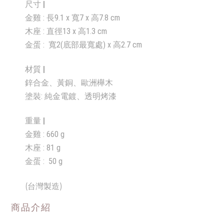
尺寸 |
金雞 : 長9.1 x 寬7 x
高7.8 cm
木座
: 直徑13 x 高1.3 cm
金蛋 : 寬2(底部最寬處) x 高2.7 cm
材質 |
鋅合金、黃銅、歐洲櫸木
塗裝: 純金電鍍、透明烤漆
重量
|
金雞 : 660 g
木座 : 81 g
金蛋 :
50 g
(台灣製造)
商品介紹