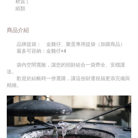
材質 |
紙類
商品介紹
品牌提袋：
金雞仔、聚蛋專用提袋（加購商品）
最多可容納：金雞仔×4
袋內空間寬敞
，
讓您的招財組合一袋齊全、安穩護
送。
歡迎於結帳時一併選購，讓這份財運祝福更添完備與
精緻。