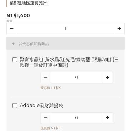
偏鄉遠地區運費另計)
NT$1,400
數量
以優惠價加購商品
聚富水晶組-黃水晶/紅兔毛/綠碧璽 (限購3組) (三
款擇一請於訂單中備註)
優惠價 NT$90
Addable發財雞提袋
優惠價 NT$65