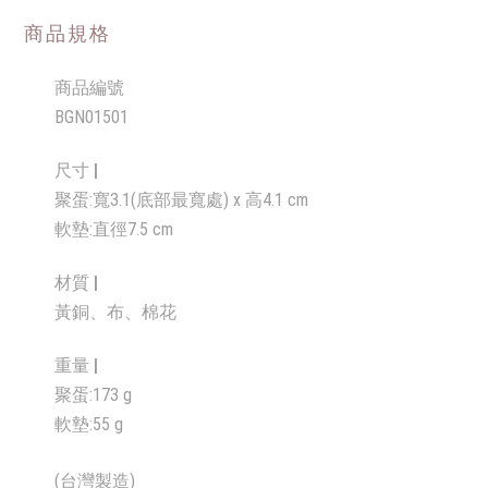
商品規格
商品編號
BGN01501
尺寸 |
聚蛋:寬3.1(底部最寬處) x 高4.1 cm
軟墊:直徑7.5 cm
材質 |
黃銅、布、棉花
重量
|
聚蛋:173 g
軟墊:55 g
(台灣製造)