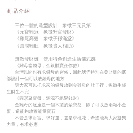
商品介紹
三位一體的造型設計，象徵三元及第
《元寶雞冠，象徵升官發財》
《雞尾高翹，象徵子孫滿堂》
《圓潤雞肚，象徵貴人相助》
無敵發財雞：使用特色創造生活儀式感
《雞母塞錢母，金銀財寶任你數》
台灣民間也有求錢母的習俗，因此我們特別在發財雞的底
部設計一個可以放錢母的地方
讓大家可以把求來的錢母放到金雞母的肚子裡，象徵生錢
生財生不完
《圓形聚寶盤，源源不絕聚錢財》
金雞母的底座是一個木製的聚寶盤，除了可以放兩顆小金
蛋，還能夠放置能量寶石
不管是求財富、求好運，還是求桃花，希望能為大家凝聚
力量，有求必應