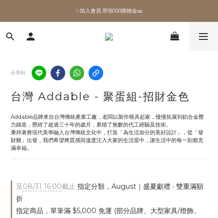
✨加入會員 即領100購物金🎫
✨加入會員 即領100購物金🎫
全館滿額現折🔥
加拿大Umbra．買千送百🎫
分享到
✨加入會員 即領100購物金🎫
台灣 Addable - 聚蛋組-招財金色
Addable品牌來自台灣傳統產業工廠，老闆以製作模具起家，慢慢拓展到鋁合金壓
力鑄造，歷經了超過三十年的歲月，累積了無數的代工經驗及技術。
秉持著將現代美學融入台灣傳統文化中，打造「為生活加分的美好設計」，從「發
財雞」出發，我們希望將質感與溫度注入大家的生活當中，讓生活中的每一刻都充
滿幸福。
至
08/31 16:00
截止
指定分類，August｜盛夏獻禮 ‧ 雙重滿額
折
指定商品，單筆滿 $5,000 免運 (部分品牌、大型家具/燈飾、