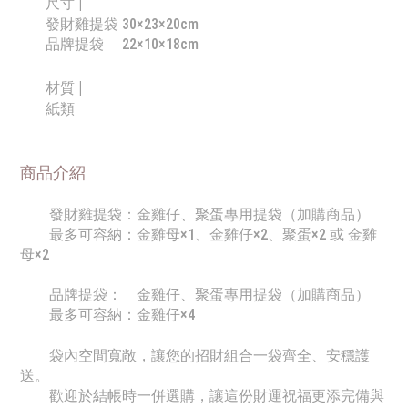
尺寸 |
發財雞提袋 30×23×20cm
品牌提袋
22×10×18cm
材質 |
紙類
商品介紹
發財雞提袋：
金雞仔、聚蛋專用提袋
（加購商品）
最多可容納：金雞母×1、金雞仔×2、聚蛋×2 或 金雞
母×2
品牌提袋：
金雞仔、聚蛋專用提袋（加購商品）
最多可容納：金雞仔×4
袋內空間寬敞
，
讓您的招財組合一袋齊全、安穩護
送。
歡迎於結帳時一併選購，讓這份財運祝福更添完備與