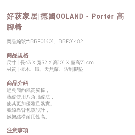
好萩家居|
德國OOLAND - Portør 高
腳椅
商品編號#:BBF01401、BBF01402
商品規格
尺寸 | 長43 X 寬52 X 高101 X 座高71 cm
材質 | 櫸木、鐵、天然藤、防刮腳墊
商品介紹
經典簡約風高腳椅，
藤編使用八角眼編法，
使其更加優雅且紮實。
弧線靠背包覆設計，
鐵架結構耐用性高。
注意事項