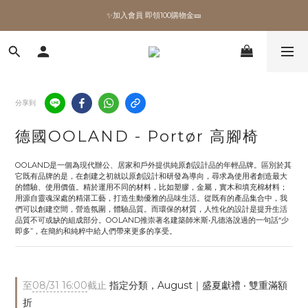
✨加入會員 即領100購物金🎫
✨加入會員 即領100購物金🎫
全館滿額現折🔥
加拿大Umbra．買千送百🎫
分享到
✨加入會員 即領100購物金🎫
德國OOLAND - Portør 高腳椅
OOLAND是一個為現代辦公、居家和戶外提供純原創設計品的年輕品牌。區別於其
它既有品牌的是，在創建之初就以原創設計和研發為導向，尋求為使用者創造最大
的體驗、使用價值。精於運用不同的材料，比如塑膠，金屬，實木和填充棉材料；
用源自靈魂深處的精湛工藝，打造生動優雅的品味生活。從既有的產品集合中，我
們可以創建空間，營造氛圍，體驗品質。而環保的材質，人性化的設計是提升生活
品質不可或缺的組成部分。OOLAND推崇著名建築師米斯•凡德洛說過的一句話“少
即多”，在簡約和純粹中給人們帶來更多的享受。
至
08/31 16:00
截止
指定分類，August｜盛夏獻禮 ‧ 雙重滿額
折