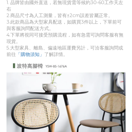
1. 品牌皆由國外直送，若無現貨需等候約30-60工作天左
右
2.商品尺寸為人工測量，皆有±2cm誤差皆屬正常。
3.此款商品為大型家具配送，如購買3件以上，下單前可
與客服詢問配送方式。
4.下單將視同可接受預購流程，如有急需可詢問客服有無
現貨。
5.
大
型家具、離島、偏遠地區運費另計，可洽客服詢問或
前往
「購物須知」
了解詳情。