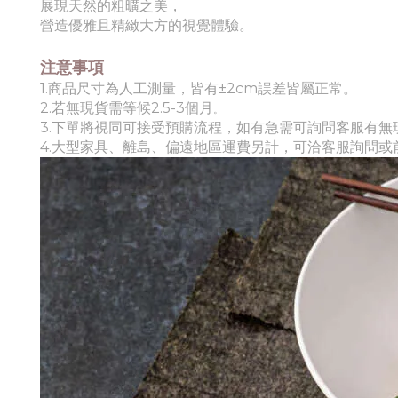
展現天然的粗曠之美，
營造優雅且精緻大方的視覺體驗。
注意事項
1.商品尺寸為人工測量，皆有±2cm誤差皆屬正常。
2.若無現貨需等候
2.5-3個月
。
3.下單將視同可接受預購流程，如有急需可詢問客服有無
4.
大型家具、離島、偏遠地區運費另計，可洽客服詢問或