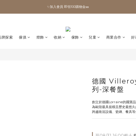
✨加入會員 即領100購物金🎫
✨加入會員 即領100購物金🎫
全館滿額現折🔥
加拿大Umbra．買千送百🎫
品牌探索
傢俱
燈飾
收納
傢飾
兒童
商業合作
好
✨加入會員 即領100購物金🎫
德國 Viller
列-深餐盤
創立於德國Lorraine的國寶品牌
為歐陸最具規模且歷史最悠久
跨越衛浴設備、瓷磚、餐具等
至
08/31 16:00
截止
指