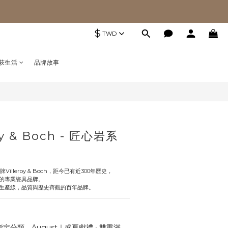
$
TWD
萩生活
品牌故事
oy & Boch - 匠心岩系
Villeroy & Boch，距今已有近300年歷史，
的專業瓷具品牌。
生產線，品質與歷史齊觀的百年品牌。
定分類，August｜盛夏獻禮 ‧ 雙重滿