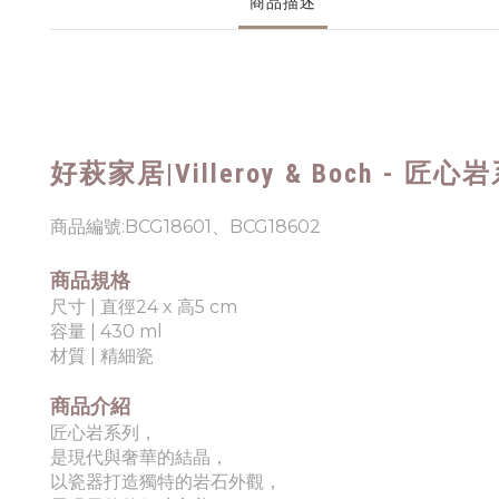
商品描述
好萩家居|
Villeroy & Boch - 
商品編號:
BCG18601、BCG18602
商品規格
尺寸
|
直徑24 x 高5 cm
容量
|
430 ml
材質 |
精細瓷
商品介紹
匠心岩系列，
是現代與奢華的結晶，
以瓷器打造
獨特的岩石外觀，