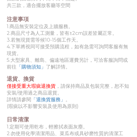
共三款，適合擺放客廳等空間
注意事項
1.商品無安裝定位及上牆服務。
2.商品尺寸為人工測量，皆有±2cm誤差皆屬正常。
3.若無現貨需等候
10-15個工作天
。
4.下單將視同可接受預購流程，如有急需可詢問客服有無
現貨。
5.
大型家具、離島、偏遠地區運費另計，可洽客服詢問或
前往
「購物須知」
了解詳情。
退貨、換貨
僅接受重大瑕疵退換貨
，請保持商品及包裝完整，恕不知
安裝/使用過之商品退貨。
詳情請參閱
「退換貨服務」
。
(瑕疵以不影響安裝及使用為原則)
日常清潔
1.定期可使用乾布，輕擦拭表面灰塵。
2.勿使用化學清潔用品、菜瓜布或具砂磨性質的清潔工