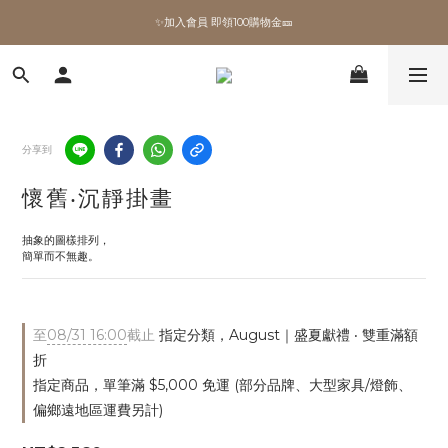
✨加入會員 即領100購物金🎫
✨加入會員 即領100購物金🎫
全館滿額現折🔥
加拿大Umbra．買千送百🎫
分享到
✨加入會員 即領100購物金🎫
懷舊‧沉靜掛畫
抽象的圖樣排列，
簡單而不無趣。
至
08/31 16:00
截止
指定分類，August｜盛夏獻禮 ‧ 雙重滿額
折
指定商品，單筆滿 $5,000 免運 (部分品牌、大型家具/燈飾、
偏鄉遠地區運費另計)