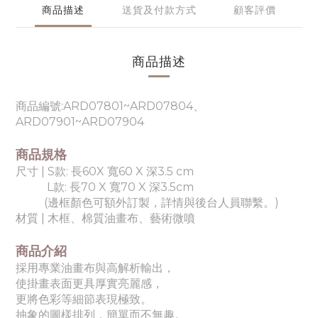
商品描述
送貨及付款方式
顧客評價
商品描述
商品編號:ARD07801~ARD07804、
ARD07901~ARD07904
商品規格
尺寸 | S款: 長60X 寬60 X 深3.5 cm
L款: 長70 X 寬70 X 深3.5cm
(邊框顏色可額外訂製，詳情與後台人員聯繫。)
材質 | 木框、棉質油畫布、藝術微噴
商品介紹
採用專業油畫布與高解析輸出，
使掛畫表面更具厚實亮麗感，
更將色彩等細節表現極致。
抽象的圖樣排列，簡單而不無趣。