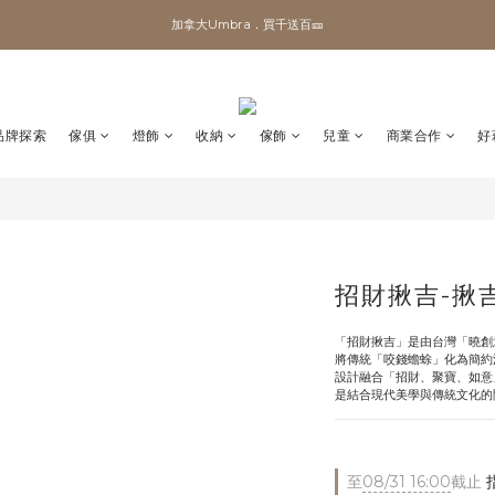
✨加入會員 即領100購物金🎫
加拿大Umbra．買千送百🎫
✨加入會員 即領100購物金🎫
品牌探索
傢俱
燈飾
收納
傢飾
兒童
商業合作
好
招財揪吉-揪
「招財揪吉」是由台灣「曉創
將傳統「咬錢蟾蜍」化為簡約
設計融合「招財、聚寶、如意
是結合現代美學與傳統文化的
至
08/31 16:00
截止
指