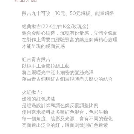
揪吉九十可咬：10元、50元銅板、能量錢幣
經典揪吉(22K金/白K金/玫瑰金):
錫合金離心鑄造，沉穩有份量感，
立體全鏡面
在製作上需要由經驗豐富的鑄造師傅精心處理
才能呈現的鏡面質感
紅古青古揪吉:
以純手工金屬拉絲工藝
將金屬啞光中泛出細密的髮絲光澤
藉由青古銅與紅古銅展現時尚與歷史的結合
火紅揪吉:
優雅的紅色烤漆
是經過設計師和調色師反覆調整比例
使用奈米塗料及多種紅色混合，色彩生動
每一個角度、陰影及光源，會有不同的變化
亮面透出泛金的紅，暗面則散則紅色透紫