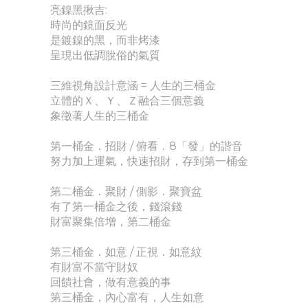
亮鎳黑揪吉:
時尚的鏡面反光
是鍍鎳的黑，而非烤漆
呈現出低調脫俗的氣質
三維視角設計意涵 = 人生的三桶金
立體的Ｘ、Ｙ、Ｚ融合三個意義
象徵著人生的三桶金
第一桶金．招財 / 俯看．8「發」的諧音
努力加上運氣，快速招財，存到第一桶金
第二桶金．聚財 / 側影．聚寶盆
有了第一桶金之後，錢滾錢
財富聚集倍增，第二桶金
第三桶金．如意 / 正視．如意紋
有財富不當守財奴
回饋社會，做有意義的事
第三桶金，內心富有，人生如意