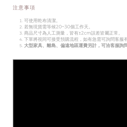
注意事項
可使用乾布清潔。
若無現貨需等候20~30個工作天。
商品尺寸為人工測量，皆有±2cm誤差皆屬正常。
下單將視同可接受預購流程，如有急需可詢問客服
大型家具、離島、偏遠地區運費另計，可洽客服詢