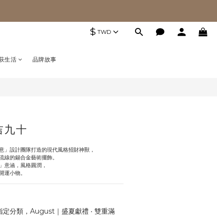
$
TWD
萩生活
品牌故事
吉九十
意」設計團隊打造的現代風格招財神獸，
流線的錫合金藝術擺飾。
」意涵，風格圓潤，
開運小物。
定分類，August｜盛夏獻禮 ‧ 雙重滿