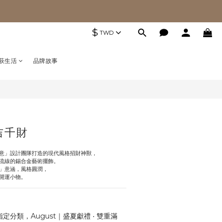
$
TWD
萩生活
品牌故事
吉千財
意」設計團隊打造的現代風格招財神獸，
流線的錫合金藝術擺飾。
」意涵，風格圓潤，
開運小物。
定分類，August｜盛夏獻禮 ‧ 雙重滿