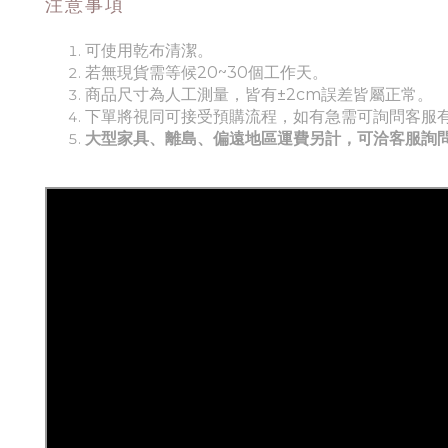
注意事項
可使用乾布清潔。
若無現貨需等候20~30個工作天。
商品尺寸為人工測量，皆有±2cm誤差皆屬正常。
下單將視同可接受預購流程，如有急需可詢問客服
大型家具、離島、偏遠地區運費另計，可洽客服詢