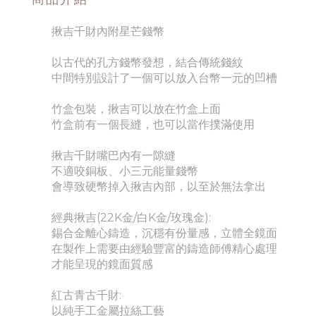
揪吉千財內附星芒錢幣
以古代的孔方錢幣發想，
結合傳統錢紋
中間特別設計了一個可以放入台幣一元的凹槽
竹盒包裝，揪吉可以放在竹盒上面
竹盒前有一個長縫，也可以當作撲滿使用
揪吉千財嘴巴內有一隙縫
不適咬銅板、小三元能量錢幣
會導致硬幣掉入揪吉內部，以至於無法拿出
經典揪吉(22K金/白K金/玫瑰金):
錫合金離心鑄造，沉穩有份量感，立體全鏡面
在製作上需要由經驗豐富的鑄造師傅精心處理
才能呈現的鏡面質感
紅古青古千財:
以純手工金屬拉絲工藝