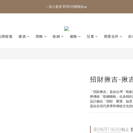
✨加入會員 即領100購物金🎫
✨加入會員 即領100購物金🎫
全館滿額現折🔥
加拿大Umbra．買千送百🎫
品牌探索
傢俱
燈飾
收納
傢飾
兒童
商業合作
好
✨加入會員 即領100購物金🎫
招財揪吉-揪
「招財揪吉」是由台灣「曉創
將傳統「咬錢蟾蜍」化為簡約
設計融合「招財、聚寶、如意
是結合現代美學與傳統文化的
至
08/31 16:00
截止
指