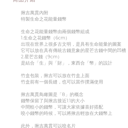
揪吉萬貫內附
特製生命之花能量錢幣
生命之花能量錢幣由兩個錢幣組成
1.生命之花錢幣（6cm）
出現在世界上很多古文明，是具有生命能量的圖案
它可以放在具有傳統古錢意象的星芒古錢中間的凹槽
2.星芒古錢（9cm）
是結合「生」與「財」，東西合「幣」的設計
竹盒包裝，揪吉可以放在竹盒上面
竹盒前有一個長縫，也可以當作撲滿使用
揪吉萬貫鳥瞰圖是「8」的概念
錢幣保留了與揪吉接近1:1的大小
中間較小的錢幣，可讓大家依據喜好搭配
咬小錢幣的時候，可以將揪吉輕放在大錢幣上
此外，揪吉萬貫可以咬名片