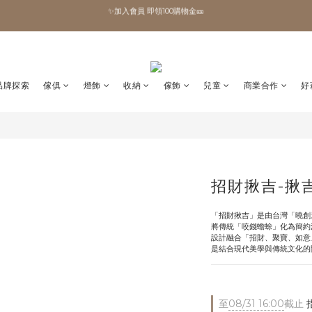
✨加入會員 即領100購物金🎫
全館滿額現折🔥
加拿大Umbra．買千送百🎫
✨加入會員 即領100購物金🎫
品牌探索
傢俱
燈飾
收納
傢飾
兒童
商業合作
好
招財揪吉-揪
「招財揪吉」是由台灣「曉創
將傳統「咬錢蟾蜍」化為簡約
設計融合「招財、聚寶、如意
是結合現代美學與傳統文化的
至
08/31 16:00
截止
指