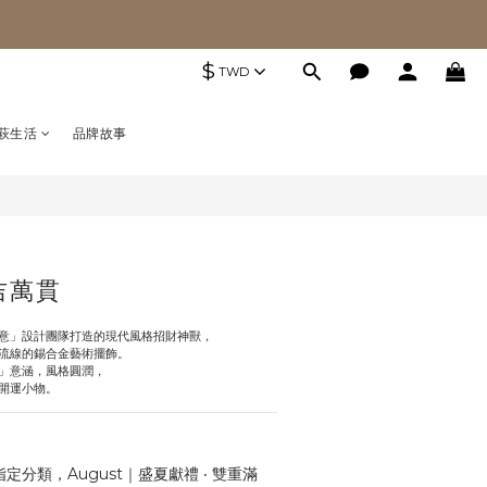
$
TWD
萩生活
品牌故事
吉萬貫
意」設計團隊打造的現代風格招財神獸，
流線的錫合金藝術擺飾。
」意涵，風格圓潤，
開運小物。
定分類，August｜盛夏獻禮 ‧ 雙重滿