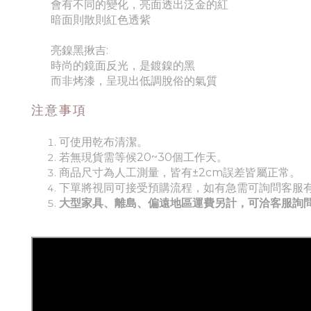
會有不同的變化，亮面透出泛金的紅
暗面則散則紅色透紫
亮鎳黑揪吉:
時尚的鏡面反光，是鍍鎳的黑
而非烤漆，呈現出低調脫俗的氣質
注意事項
可使用乾布清潔。
若無現貨需等候20~30個工作天。
商品尺寸為人工測量，皆有±2cm誤差皆屬正常。
下單將視同可接受預購流程，如有急需可詢問客服
大型家具、離島、偏遠地區運費另計，可洽客服詢