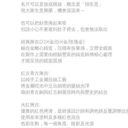
名片可以直放或橫放，概念是「招生意」
祝大家生意興榮，機會滾滾來～
也可以把鈔票捲起來咬
但請小心不要塞到肚子裡去，也會無法取出
經典揪吉(22K金/白K金/玫瑰金):
錫合金離心鑄造，沉穩有份量感，立體全鏡面
在製作上需要由經驗豐富的鑄造師傅精心處理
才能呈現的鏡面質感
紅古青古揪吉:
以純手工金屬拉絲工藝
將金屬啞光中泛出細密的髮絲光澤
藉由青古銅與紅古銅展現時尚與歷史的結合
火紅揪吉:
優雅的紅色烤漆，是經過設計師和調色師反覆調整比
使用奈米塗料及多種紅色混合
色彩生動，每一個角度、陰影及光源