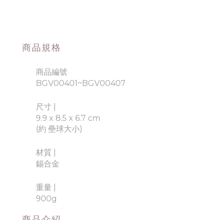
商品規格
商品編號
BGV00401~BGV00407
尺寸 |
9.9 x 8.5 x 6.7 cm
(約 壘球大小)
材質
|
錫合金
重量
|
900g
商品介紹