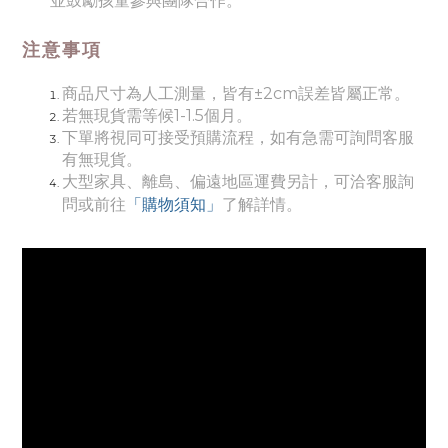
並鼓勵孩童參與團隊合作。
注意事項
商品尺寸為人工測量，皆有±2cm誤差皆屬正常。
若無現貨需等候1-1.5個月。
下單將視同可接受預購流程，如有急需可詢問客服
有無現貨。
大型家具、離島、偏遠地區運費另計，可洽客服詢
「購物須知」
問或前往
了解詳情。