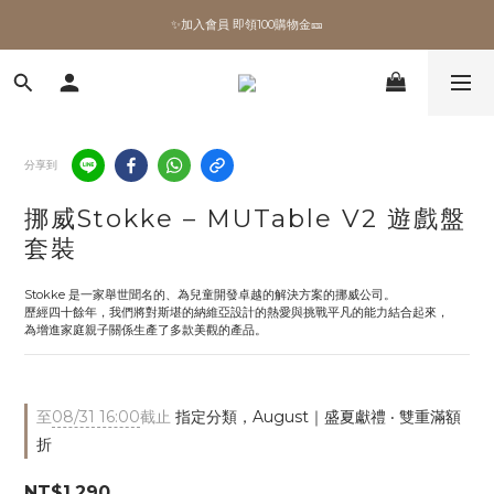
✨加入會員 即領100購物金🎫
✨加入會員 即領100購物金🎫
全館滿額現折🔥
加拿大Umbra．買千送百🎫
分享到
✨加入會員 即領100購物金🎫
挪威Stokke – MUTable V2 遊戲盤
套裝
Stokke 是一家舉世聞名的、為兒童開發卓越的解決方案的挪威公司。 
歷經四十餘年，我們將對斯堪的納維亞設計的熱愛與挑戰平凡的能力結合起來，
為增進家庭親子關係生產了多款美觀的產品。
至
08/31 16:00
截止
指定分類，August｜盛夏獻禮 ‧ 雙重滿額
折
NT$1,290