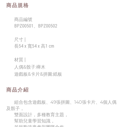
商品規格
商品編號
BPZ00501
、
BPZ00502
尺寸 |
長54 x 寬54 x 高1 cm
材質 |
人偶&骰子:櫸木
遊戲板&卡片&拼圖:紙板
商品介紹
組合包含遊戲板、49張拼圖、140張卡片、4個人偶
及骰子，
雙面設計，多種教育主題，
幫助兒童學習知識，