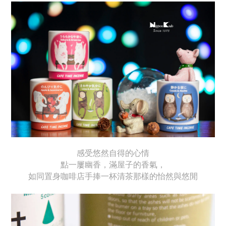
感受悠然自得的心情
點一屢幽香，滿屋子的香氣，
如同置身咖啡店手捧一杯清茶那樣的怡然與悠閒