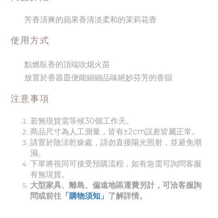
芳香清爽的蘋果香
清淡柔和的茉莉花香
使用方式
點燃臥香的頂端吹熄火苗
放置於香器皿便能細細品味絕妙芬芳的香韻
注意事項
若無現貨需等候30個工作天。
商品尺寸為人工測量，皆有±2cm誤差皆屬正常。
請置於陰涼乾燥處，請勿直接陽光照射，並避免潮
濕。
下單將視同可接受預購流程，如有急需可詢問客服
有無現貨。
大型家具、離島、偏遠地區運費另計，可洽客服詢
問或前往
「購物須知」
了解詳情。