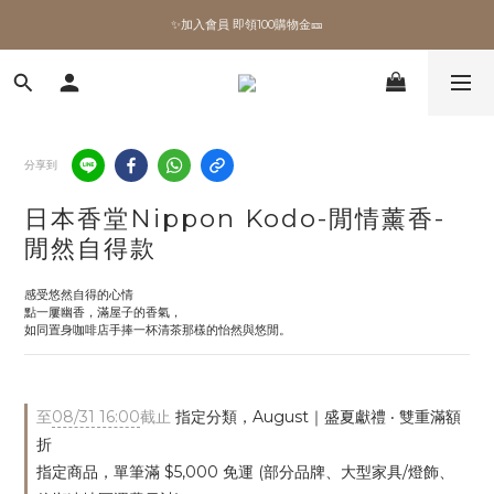
✨加入會員 即領100購物金🎫
✨加入會員 即領100購物金🎫
全館滿額現折🔥
加拿大Umbra．買千送百🎫
分享到
✨加入會員 即領100購物金🎫
日本香堂Nippon Kodo-閒情薰香-
閒然自得款
感受悠然自得的心情
點一屢幽香，滿屋子的香氣，
如同置身咖啡店手捧一杯清茶那樣的怡然與悠閒。
至
08/31 16:00
截止
指定分類，August｜盛夏獻禮 ‧ 雙重滿額
折
指定商品，單筆滿 $5,000 免運 (部分品牌、大型家具/燈飾、