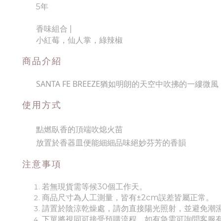
5年
香味組合
|
小紅莓，仙人掌，綠辣椒
商品介紹
SANTA FE BREEZE猶如明朗的天空中吹拂的一縷微風
使用方式
點燃臥香的頂端吹熄火苗
放置於香器皿便能細細品味絕妙芬芳的香韻
注意事項
若無現貨需等候30個工作天。
商品尺寸為人工測量，皆有±2cm誤差皆屬正常。
請置於陰涼乾燥處，請勿直接陽光照射，並避免潮
下單將視同可接受預購流程，如有急需可詢問客服