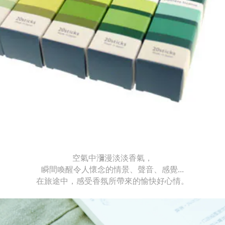
空氣中瀰漫淡淡香氣，
瞬間喚醒令人懷念的情景、聲音、感覺...
在旅途中，感受香氛所帶來的愉快好心情。