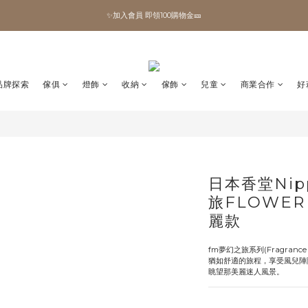
✨加入會員 即領100購物金🎫
✨加入會員 即領100購物金🎫
全館滿額現折🔥
加拿大Umbra．買千送百🎫
品牌探索
傢俱
燈飾
收納
傢飾
兒童
商業合作
好
✨加入會員 即領100購物金🎫
日本香堂Nip
旅FLOWER
麗款
fm夢幻之旅系列(Fragrance 
猶如舒適的旅程，享受風兒陣
眺望那美麗迷人風景。